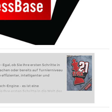
 Egal, ob Sie Ihre ersten Schritte in
achen oder bereits auf Turnierniveau
 effizienter, intelligenter und
ach-Engine – es ist eine
e Ihre ersten Schritte in die Welt des
eits auf Turnierniveau spielen: Mit
 intelligenter und individueller als je