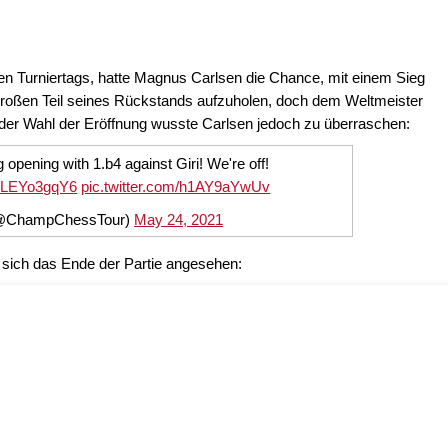
ten Turniertags, hatte Magnus Carlsen die Chance, mit einem Sieg
 großen Teil seines Rückstands aufzuholen, doch dem Weltmeister
der Wahl der Eröffnung wusste Carlsen jedoch zu überraschen:
opening with 1.b4 against Giri! We're off!
o/eLEYo3gqY6
pic.twitter.com/h1AY9aYwUv
(@ChampChessTour)
May 24, 2021
t sich das Ende der Partie angesehen: