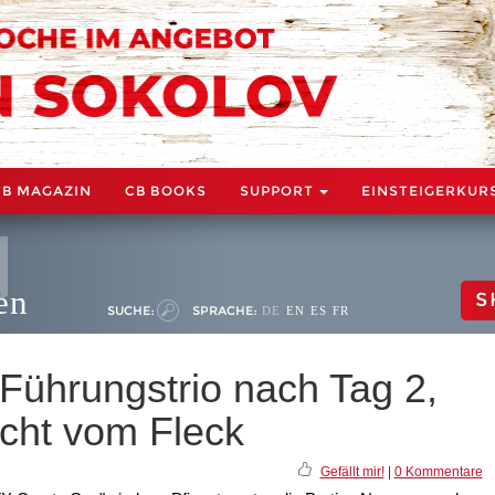
CB MAGAZIN
CB BOOKS
SUPPORT
EINSTEIGERKUR
en
S
SUCHE:
SPRACHE:
DE
EN
ES
FR
Führungstrio nach Tag 2,
cht vom Fleck
Gefällt mir!
|
0 Kommentare