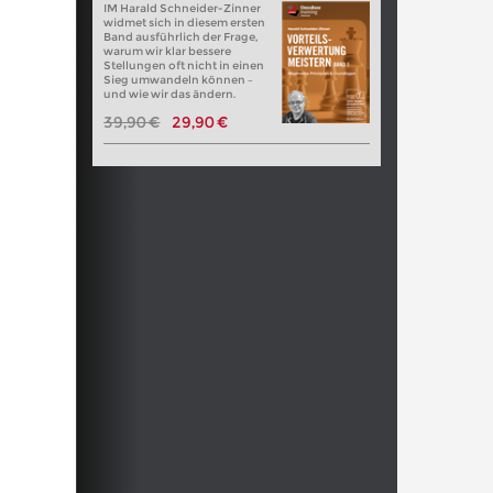
IM Harald Schneider-Zinner
widmet sich in diesem ersten
Band ausführlich der Frage,
warum wir klar bessere
Stellungen oft nicht in einen
Sieg umwandeln können –
und wie wir das ändern.
39,90 €
29,90 €