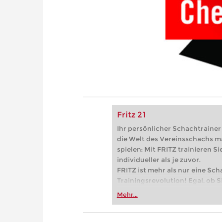
Fritz 21
Ihr persönlicher Schachtrainer -
die Welt des Vereinsschachs m
spielen: Mit FRITZ trainieren Sie
individueller als je zuvor.
FRITZ ist mehr als nur eine Sch
Trainingsrevolution! Egal, ob Si
Vereinsschachs machen oder ber
Mehr...
FRITZ trainieren Sie effizienter,
zuvor.