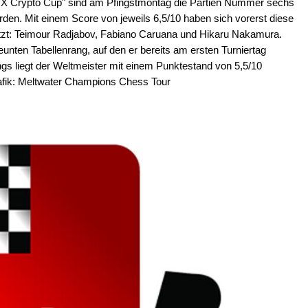
TX Crypto Cup" sind am Pfingstmontag die Partien Nummer sechs
rden. Mit einem Score von jeweils 6,5/10 haben sich vorerst diese
etzt: Teimour Radjabov, Fabiano Caruana und Hikaru Nakamura.
nten Tabellenrang, auf den er bereits am ersten Turniertag
ings liegt der Weltmeister mit einem Punktestand von 5,5/10
Grafik: Meltwater Champions Chess Tour