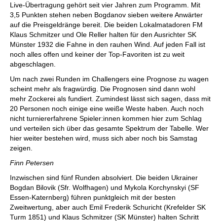
Live-Übertragung gehört seit vier Jahren zum Programm. Mit
3,5 Punkten stehen neben Bogdanov sieben weitere Anwärter
auf die Preisgeldränge bereit. Die beiden Lokalmatadoren FM
Klaus Schmitzer und Ole Reller halten für den Ausrichter SK
Münster 1932 die Fahne in den rauhen Wind. Auf jeden Fall ist
noch alles offen und keiner der Top-Favoriten ist zu weit
abgeschlagen.
Um nach zwei Runden im Challengers eine Prognose zu wagen
scheint mehr als fragwürdig. Die Prognosen sind dann wohl
mehr Zockerei als fundiert. Zumindest lässt sich sagen, dass mit
20 Personen noch einige eine weiße Weste haben. Auch noch
nicht turniererfahrene Spieler:innen kommen hier zum Schlag
und verteilen sich über das gesamte Spektrum der Tabelle. Wer
hier weiter bestehen wird, muss sich aber noch bis Samstag
zeigen.
Finn Petersen
Inzwischen sind fünf Runden absolviert. Die beiden Ukrainer
Bogdan Bilovik (Sfr. Wolfhagen) und Mykola Korchynskyi (SF
Essen-Katernberg) führen punktgleich mit der besten
Zweitwertung, aber auch Emil Frederik Schuricht (Krefelder SK
Turm 1851) und Klaus Schmitzer (SK Münster) halten Schritt