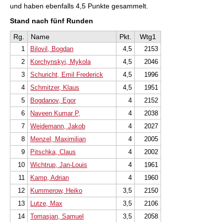
und haben ebenfalls 4,5 Punkte gesammelt.
Stand nach fünf Runden
Rg.
Name
Pkt.
Wtg1
1
Bilovil, Bogdan
4,5
2153
2
Korchynskyi, Mykola
4,5
2046
3
Schuricht, Emil Frederick
4,5
1996
4
Schmitzer, Klaus
4,5
1951
5
Bogdanov, Egor
4
2152
6
Naveen Kumar P,
4
2038
7
Weidemann, Jakob
4
2027
8
Menzel, Maximilian
4
2005
9
Pitschka, Claus
4
2002
10
Wichtrup, Jan-Louis
4
1961
11
Kamp, Adrian
4
1960
12
Kummerow, Heiko
3,5
2150
13
Lutze, Max
3,5
2106
14
Tomasjan, Samuel
3,5
2058