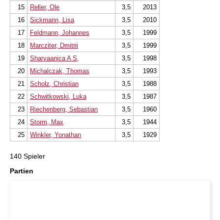
15
Reller, Ole
3,5
2013
16
Sickmann, Lisa
3,5
2010
17
Feldmann, Johannes
3,5
1999
18
Marcziter, Dmitrii
3,5
1999
19
Sharvaanica A S,
3,5
1998
20
Michalczak, Thomas
3,5
1993
21
Scholz, Christian
3,5
1988
22
Schwitkowski, Luka
3,5
1987
23
Riechenberg, Sebastian
3,5
1960
24
Storm, Max
3,5
1944
25
Winkler, Yonathan
3,5
1929
140 Spieler
Partien