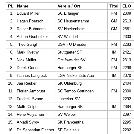
Pl.
Name
Verein / Ort
Titel
ELO
1.
Eduard Miller
SC Erlangen
FM
2309
2.
Hagen Poetsch
SC Heusenstamm
GM
2513
3.
Rainer Buhmann
SV Hockenheim
GM
2581
4.
Adrian Gschnitzer
SV Walldorf
2333
5.
Theo Gungl
USV TU Dresden
FM
2283
6.
Mark Kvetny
Stuttgarter SF
IM
2421
7.
Nick Müller
Greifswalder SV
FM
2313
8.
Derek Gaede
Hamburger SK
FM
2298
9.
Hannes Langrock
ESV Nickelhütte Aue
IM
2370
10.
Jari Reuker
SK Oldenburg
2404
11.
Florian Armbrust
SC Tempo Göttingen
FM
2300
12.
Frederik Svane
Lübecker SV
2292
13.
Malte Colpe
Hamburger SK
IM
2384
14.
Rene Adiyaman
SV Welper
2097
15.
Arkadi Syrov
SK Frankenthal
2295
16.
Dr. Sebastian Fischer
SF Deizisau
2292