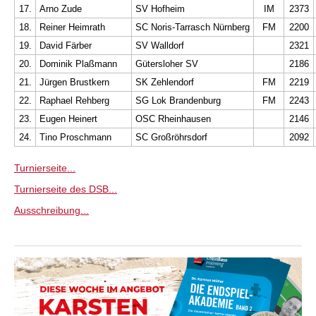
17.
Arno Zude
SV Hofheim
IM
2373
18.
Reiner Heimrath
SC Noris-Tarrasch Nürnberg
FM
2200
19.
David Färber
SV Walldorf
2321
20.
Dominik Plaßmann
Gütersloher SV
2186
21.
Jürgen Brustkern
SK Zehlendorf
FM
2219
22.
Raphael Rehberg
SG Lok Brandenburg
FM
2243
23.
Eugen Heinert
OSC Rheinhausen
2146
24.
Tino Proschmann
SC Großröhrsdorf
2092
Turnierseite...
Turnierseite des DSB...
Ausschreibung...