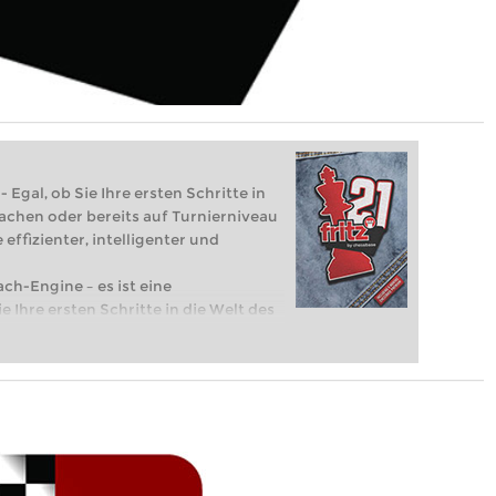
 Egal, ob Sie Ihre ersten Schritte in
achen oder bereits auf Turnierniveau
 effizienter, intelligenter und
ach-Engine – es ist eine
e Ihre ersten Schritte in die Welt des
eits auf Turnierniveau spielen: Mit
 intelligenter und individueller als je