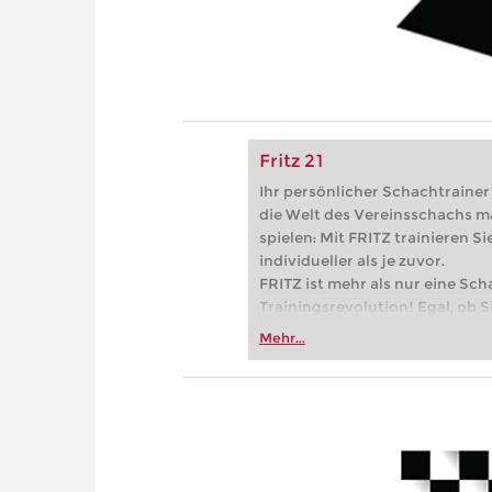
Fritz 21
Ihr persönlicher Schachtrainer -
die Welt des Vereinsschachs m
spielen: Mit FRITZ trainieren Sie
individueller als je zuvor.
FRITZ ist mehr als nur eine Sch
Trainingsrevolution! Egal, ob Si
Vereinsschachs machen oder ber
Mehr...
FRITZ trainieren Sie effizienter,
zuvor.