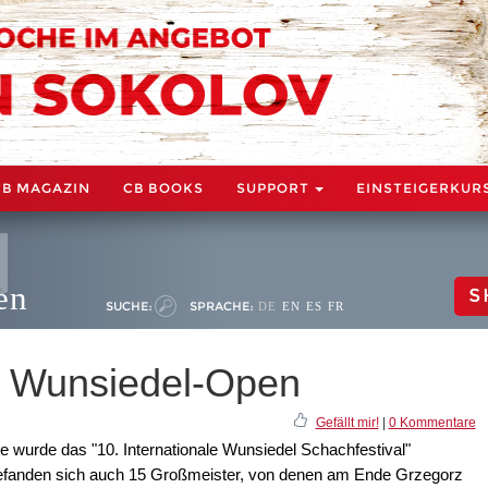
CB MAGAZIN
CB BOOKS
SUPPORT
EINSTEIGERKUR
en
S
SUCHE:
SPRACHE:
DE
EN
ES
FR
t Wunsiedel-Open
Gefällt mir!
|
0 Kommentare
urde das "10. Internationale Wunsiedel Schachfestival"
befanden sich auch 15 Großmeister, von denen am Ende Grzegorz