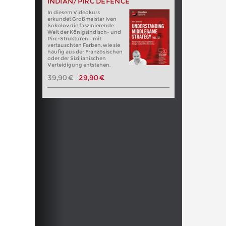
INDIAN/PIRC DEFENCE
In diesem Videokurs
erkundet Großmeister Ivan
Sokolov die faszinierende
Welt der Königsindisch- und
Pirc-Strukturen – mit
vertauschten Farben, wie sie
häufig aus der Französischen
oder der Sizilianischen
Verteidigung entstehen.
39,90 €
29,90 €