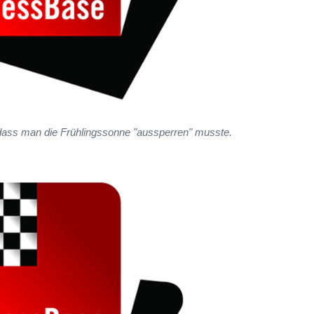
, dass man die Frühlingssonne "aussperren" musste.