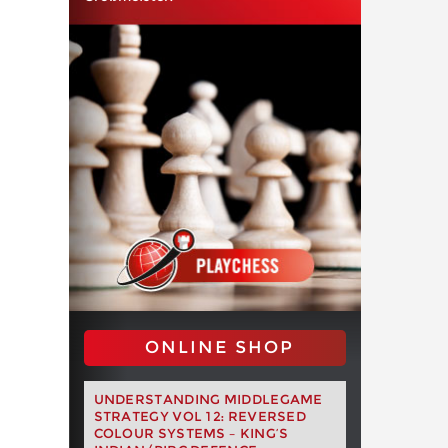
ONLINE SHOP
UNDERSTANDING MIDDLEGAME
STRATEGY VOL 12: REVERSED
COLOUR SYSTEMS – KING’S