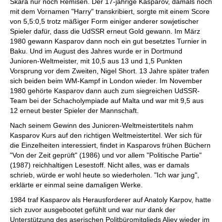
Skara nur noch Remisen. Der 17-jährige Kasparov, damals noch
mit dem Vornamen "Harry" transkribiert, sorgte mit einem Score
von 5,5:0,5 trotz mäßiger Form einiger anderer sowjetischer
Spieler dafür, dass die UdSSR erneut Gold gewann. Im März
1980 gewann Kasparov dann noch ein gut besetztes Turnier in
Baku. Und im August des Jahres wurde er in Dortmund
Junioren-Weltmeister, mit 10,5 aus 13 und 1,5 Punkten
Vorsprung vor dem Zweiten, Nigel Short. 13 Jahre später trafen
sich beiden beim WM-Kampf in London wieder. Im November
1980 gehörte Kasparov dann auch zum siegreichen UdSSR-
Team bei der Schacholympiade auf Malta und war mit 9,5 aus
12 erneut bester Spieler der Mannschaft.
Nach seinem Gewinn des Junioren-Weltmeistertitels nahm
Kasparov Kurs auf den richtigen Weltmeistertitel. Wer sich für
die Einzelheiten interessiert, findet in Kasparovs frühen Büchern
"Von der Zeit geprüft" (1986) und vor allem "Politische Partie"
(1987) reichhaltigen Lesestoff. Nicht alles, was er damals
schrieb, würde er wohl heute so wiederholen. "Ich war jung",
erklärte er einmal seine damaligen Werke.
1984 traf Kasparov als Herausforderer auf Anatoly Karpov, hatte
sich zuvor ausgebootet gefühlt und war nur dank der
Unterstützung des aserischen Politbüromitglieds Aliev wieder im