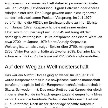
an, gewann das Turnier und ließ dabei so prominente Spieler
wie Jan Smejkal, Ulf Andersson, Tigran Petrosian oder Andras
Adorjan hinter sich. Der Junge gewann auch nicht irgendwie,
sondern mit zwei satten Punkten Vorsprung. Im Juli 1979
veröffentlichte die FIDE eine Ergänzungsliste zu ihrer Eloliste
vom Januar 1979. Kasparov landete mit seiner ersten
Eloauswertung überhaupt mit Elo 2545 auf Rang 40 der
damaligen Weltrangliste. Heute entspräche das einem Wert von
etwa 2700. Im Januar 1979 führte Anatoly Karpov die
Weltrangliste an, als einziger Spieler über 2700, mit genau
2705. Viktor Kortschnoj hatte als Zweiter 2695. Dahinter klaffte
schon eine Lücke. Portisch war mit 2640 Weltranglistendritter.
Auf dem Weg zur Weltmeisterschaft
Das war ein Auftritt. Und es ging so weiter. Im Januar 1980
wurde Kasparov bereits in die sowjetische Nationalmannschaft
berufen und spielte bei der Europamannschaftsmeisterschaft in
Skara, Schweden, mit. Das erste Brett vertrat Karpov, der gleich
in der ersten Runde im Match gegen England gegen Tony Miles
verlor. Es war die berühmte Partie, in der Miles nach 1.e4 mit
1...a6 eröffnete. Nach dieser Niederlage schaffte Karpov in