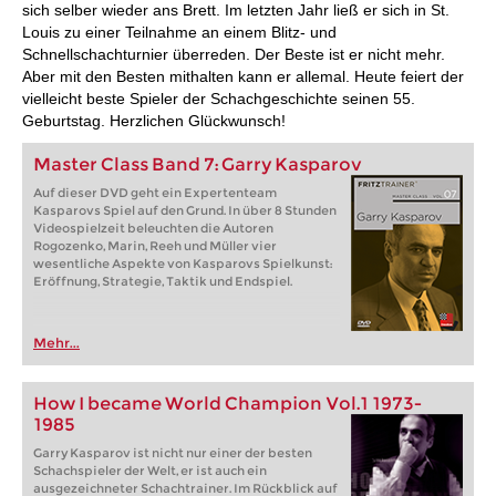
sich selber wieder ans Brett. Im letzten Jahr ließ er sich in St.
Louis zu einer Teilnahme an einem Blitz- und
Schnellschachturnier überreden. Der Beste ist er nicht mehr.
Aber mit den Besten mithalten kann er allemal. Heute feiert der
vielleicht beste Spieler der Schachgeschichte seinen 55.
Geburtstag. Herzlichen Glückwunsch!
Master Class Band 7: Garry Kasparov
Auf dieser DVD geht ein Expertenteam
Kasparovs Spiel auf den Grund. In über 8 Stunden
Videospielzeit beleuchten die Autoren
Rogozenko, Marin, Reeh und Müller vier
wesentliche Aspekte von Kasparovs Spielkunst:
Eröffnung, Strategie, Taktik und Endspiel.
Mehr...
How I became World Champion Vol.1 1973-
1985
Garry Kasparov ist nicht nur einer der besten
Schachspieler der Welt, er ist auch ein
ausgezeichneter Schachtrainer. Im Rückblick auf