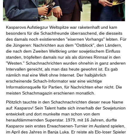
Kasparovs Aufstiegzur Weltspitze war raketenhaft und kam
besonders für die Schachfreunde überraschend, die diesseits
des damals noch existierenden "eisernen Vorhangs" lebten. Für
die Jüngeren: Nachrichten aus dem "Ostblock", den Ländern,
die nach dem Zweiten Weltkrieg unter sowjetischem Einfluss
standen, tröpfelten damals nur als als dünnes Rinnsal in den
"Westen." Schachnachrichten wurden ohnehin in ganz anderen
Intervallen gereicht, als man das heute gewohnt ist. Es gab
nämlich mal eine Welt ohne Internet. Der halbjährlich
erscheinende Schach-Informator war eine wichtige
Informationsquelle für Partien, für Nachrichten eher nicht. Die
meisten Schachmagazin erschienen monatlich.
Plötzlich tauchte in den Schachnachrichten dieser neue Name
auf: Kasparov! Sein Talent hatte sich innerhalb der Sowjetunion
entwickelt und dort munkelte man schon von dem
heraufdämmernden Superstar. 1979, mit 16 Jahren, durfte
Kasparov sein erstes Erwachsenen-Turnier im Ausland spielen,
im April des Jahres in Banja Luka. Er reiste als Elo-loser Spieler