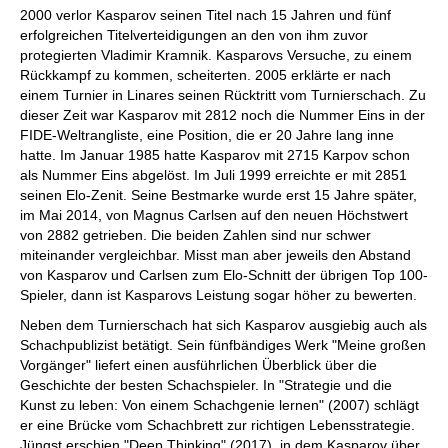
2000 verlor Kasparov seinen Titel nach 15 Jahren und fünf
erfolgreichen Titelverteidigungen an den von ihm zuvor
protegierten Vladimir Kramnik. Kasparovs Versuche, zu einem
Rückkampf zu kommen, scheiterten. 2005 erklärte er nach
einem Turnier in Linares seinen Rücktritt vom Turnierschach. Zu
dieser Zeit war Kasparov mit 2812 noch die Nummer Eins in der
FIDE-Weltrangliste, eine Position, die er 20 Jahre lang inne
hatte. Im Januar 1985 hatte Kasparov mit 2715 Karpov schon
als Nummer Eins abgelöst. Im Juli 1999 erreichte er mit 2851
seinen Elo-Zenit. Seine Bestmarke wurde erst 15 Jahre später,
im Mai 2014, von Magnus Carlsen auf den neuen Höchstwert
von 2882 getrieben. Die beiden Zahlen sind nur schwer
miteinander vergleichbar. Misst man aber jeweils den Abstand
von Kasparov und Carlsen zum Elo-Schnitt der übrigen Top 100-
Spieler, dann ist Kasparovs Leistung sogar höher zu bewerten.
Neben dem Turnierschach hat sich Kasparov ausgiebig auch als
Schachpublizist betätigt. Sein fünfbändiges Werk "Meine großen
Vorgänger" liefert einen ausführlichen Überblick über die
Geschichte der besten Schachspieler. In "Strategie und die
Kunst zu leben: Von einem Schachgenie lernen" (2007) schlägt
er eine Brücke vom Schachbrett zur richtigen Lebensstrategie.
Jüngst erschien "Deep Thinking" (2017), in dem Kasparov über