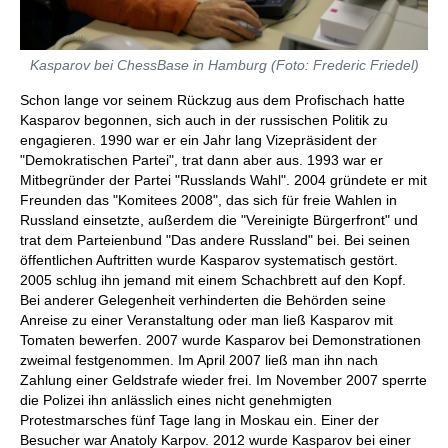
Kasparov bei ChessBase in Hamburg (Foto: Frederic Friedel)
Schon lange vor seinem Rückzug aus dem Profischach hatte
Kasparov begonnen, sich auch in der russischen Politik zu
engagieren. 1990 war er ein Jahr lang Vizepräsident der
"Demokratischen Partei", trat dann aber aus. 1993 war er
Mitbegründer der Partei "Russlands Wahl". 2004 gründete er mit
Freunden das "Komitees 2008", das sich für freie Wahlen in
Russland einsetzte, außerdem die "Vereinigte Bürgerfront" und
trat dem Parteienbund "Das andere Russland" bei. Bei seinen
öffentlichen Auftritten wurde Kasparov systematisch gestört.
2005 schlug ihn jemand mit einem Schachbrett auf den Kopf.
Bei anderer Gelegenheit verhinderten die Behörden seine
Anreise zu einer Veranstaltung oder man ließ Kasparov mit
Tomaten bewerfen. 2007 wurde Kasparov bei Demonstrationen
zweimal festgenommen. Im April 2007 ließ man ihn nach
Zahlung einer Geldstrafe wieder frei. Im November 2007 sperrte
die Polizei ihn anlässlich eines nicht genehmigten
Protestmarsches fünf Tage lang in Moskau ein. Einer der
Besucher war Anatoly Karpov. 2012 wurde Kasparov bei einer