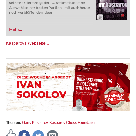
seine Karriere zeigt der 13. Weltmeister eine
Auswahl seiner besten Partien - mit auch heute
noch verblüffenden Ideen
Mehr...
Kasparovs Webseite...
Themen:
Garry Kasparov
,
Kasparov Chess Foundation