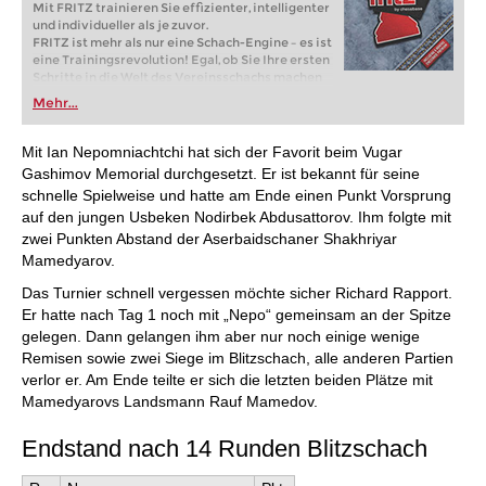
Mit FRITZ trainieren Sie effizienter, intelligenter
und individueller als je zuvor.
FRITZ ist mehr als nur eine Schach-Engine – es ist
eine Trainingsrevolution! Egal, ob Sie Ihre ersten
Schritte in die Welt des Vereinsschachs machen
oder bereits auf Turnierniveau spielen: Mit
Mehr...
FRITZ trainieren Sie effizienter, intelligenter und
individueller als je zuvor.
Mit Ian Nepomniachtchi hat sich der Favorit beim Vugar
Gashimov Memorial durchgesetzt. Er ist bekannt für seine
schnelle Spielweise und hatte am Ende einen Punkt Vorsprung
auf den jungen Usbeken Nodirbek Abdusattorov. Ihm folgte mit
zwei Punkten Abstand der Aserbaidschaner Shakhriyar
Mamedyarov.
Das Turnier schnell vergessen möchte sicher Richard Rapport.
Er hatte nach Tag 1 noch mit „Nepo“ gemeinsam an der Spitze
gelegen. Dann gelangen ihm aber nur noch einige wenige
Remisen sowie zwei Siege im Blitzschach, alle anderen Partien
verlor er. Am Ende teilte er sich die letzten beiden Plätze mit
Mamedyarovs Landsmann Rauf Mamedov.
Endstand nach 14 Runden Blitzschach