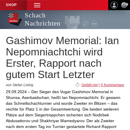
SHOP
TOGGLE
NAVIGATION
Schach
Nachrichten
Gashimov Memorial: Ian
Nepomniachtchi wird
Erster, Rapport nach
gutem Start Letzter
von Stefan Liebig
Gefällt mir!
|
0 Kommentare
29.09.2024 – Der Sieger des Vugar Gashimov Memorial in
Shunsa, Aserbaidschan, heißt Ian Nepomniachtchi. Er gewann
das Schnellschachturnier und wurde Zweiter im Blitzen – das
reichte für Platz 1 in der Gesamtwertung. Die beiden weiteren
Plätze auf dem Siegertreppchen sicherten sich Nodirbek
Abdusattorov und Shakhriyar Mamedyarov. Der als Zweiter
nach dem ersten Tag ins Turnier gestartete Richard Rapport