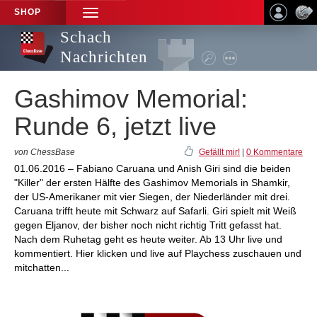
SHOP
TOGGLE
NAVIGATION
Schach
Nachrichten
Gashimov Memorial:
Runde 6, jetzt live
von ChessBase
Gefällt mir!
|
0 Kommentare
01.06.2016 – Fabiano Caruana und Anish Giri sind die beiden
"Killer" der ersten Hälfte des Gashimov Memorials in Shamkir,
der US-Amerikaner mit vier Siegen, der Niederländer mit drei.
Caruana trifft heute mit Schwarz auf Safarli. Giri spielt mit Weiß
gegen Eljanov, der bisher noch nicht richtig Tritt gefasst hat.
Nach dem Ruhetag geht es heute weiter. Ab 13 Uhr live und
kommentiert. Hier klicken und live auf Playchess zuschauen und
mitchatten...