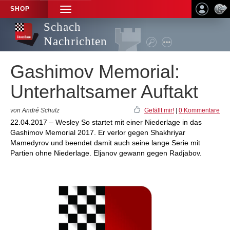
SHOP
TOGGLE
NAVIGATION
Schach
Nachrichten
Gashimov Memorial:
Unterhaltsamer Auftakt
von André Schulz
Gefällt mir!
|
0 Kommentare
22.04.2017 – Wesley So startet mit einer Niederlage in das
Gashimov Memorial 2017. Er verlor gegen Shakhriyar
Mamedyrov und beendet damit auch seine lange Serie mit
Partien ohne Niederlage. Eljanov gewann gegen Radjabov.