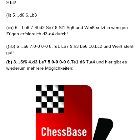
9.b4!
(ii) 5…d6 6.Lb3
(iia) 6…Lb6 7.Sbd2 Se7 8.Sf1 Sg6 und Weiß setzt in wenigen
Zügen erfolgreich d3-d4 durch!
((iib) 6…a6 7.0-0 0-0 8.Te1 La7 9.h3 Le6 10.Lc2 und Weiß steht
gut!
(b) 3…Sf6 4.d3 Le7 5.0-0 0-0 6.Te1 d6 7.a4
und hier gibt es
wiederum mehrere Möglichkeiten: