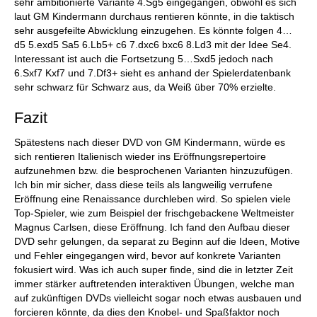
sehr ambitionierte Variante 4.Sg5 eingegangen, obwohl es sich
laut GM Kindermann durchaus rentieren könnte, in die taktisch
sehr ausgefeilte Abwicklung einzugehen. Es könnte folgen 4…
d5 5.exd5 Sa5 6.Lb5+ c6 7.dxc6 bxc6 8.Ld3 mit der Idee Se4.
Interessant ist auch die Fortsetzung 5…Sxd5 jedoch nach
6.Sxf7 Kxf7 und 7.Df3+ sieht es anhand der Spielerdatenbank
sehr schwarz für Schwarz aus, da Weiß über 70% erzielte.
Fazit
Spätestens nach dieser DVD von GM Kindermann, würde es
sich rentieren Italienisch wieder ins Eröffnungsrepertoire
aufzunehmen bzw. die besprochenen Varianten hinzuzufügen.
Ich bin mir sicher, dass diese teils als langweilig verrufene
Eröffnung eine Renaissance durchleben wird. So spielen viele
Top-Spieler, wie zum Beispiel der frischgebackene Weltmeister
Magnus Carlsen, diese Eröffnung. Ich fand den Aufbau dieser
DVD sehr gelungen, da separat zu Beginn auf die Ideen, Motive
und Fehler eingegangen wird, bevor auf konkrete Varianten
fokusiert wird. Was ich auch super finde, sind die in letzter Zeit
immer stärker auftretenden interaktiven Übungen, welche man
auf zukünftigen DVDs vielleicht sogar noch etwas ausbauen und
forcieren könnte, da dies den Knobel- und Spaßfaktor noch