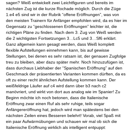
sagen? Weiß entwickelt zwei Leichtfiguren und bereits im
nächsten Zug ist die kurze Rochade möglich. Durch die Züge
1.e4 e5 sind wir in der Rubrik “offene Eröffnungen”, was von
den meisten Trainern für Anfänger empfohlen wird, da es hier im
Gegensatz zu “geschlossenen Eröffnungen” leichter ist, die
richtigen Pläne zu finden. Nach dem 3. Zug von Weiß werden
die 2 wichtigsten Fortsetzungen 3…Lc5 und 3…Sf6 erklärt.
Ganz allgemein kann gesagt werden, dass Weiß komplett
flexible Aufstellungen einnehmen kann, bis auf gewisse
Stellungen, bei denen es sehr ratsam ist, der genauen Zugfolge
treu zu bleiben, aber dazu später mehr. Noch hinzuzufügen ist,
dass durchaus Liebhaber der “Spanischen Eröffnung” auf den
Geschmack der präsentierten Varianten kommen dürften, da es
oft zu einer recht ähnlichen Aufstellung kommen kann. Der
weißfeldrige Läufer auf c4 wird dann über b3 nach c2
manövriert, und wirkt von dort aus analog wie im Spanier! Zu
Beginn möchte ich noch betonen, dass die Italienische
Eröffnung zwar einen Ruf als sehr ruhige, teils sogar
Anfängereröffnung hat, jedoch wird man spätestens bei den
nächsten Zeilen eines Besseren belehrt! Vorab, viel Spaß mit
ein paar Aufwärmübungen und schauen wir mal ob sich die
Italienische Eröffnung wirklich als intelligent entpuppt: