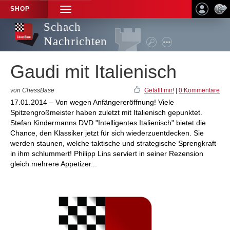
SHOP
TOGGLE
NAVIGATION
Schach
Nachrichten
Gaudi mit Italienisch
von ChessBase
Gefällt mir!
|
0 Kommentare
17.01.2014 – Von wegen Anfängereröffnung! Viele
Spitzengroßmeister haben zuletzt mit Italienisch gepunktet.
Stefan Kindermanns DVD "Intelligentes Italienisch" bietet die
Chance, den Klassiker jetzt für sich wiederzuentdecken. Sie
werden staunen, welche taktische und strategische Sprengkraft
in ihm schlummert! Philipp Lins serviert in seiner Rezension
gleich mehrere Appetizer...