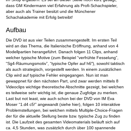
dass GM Kindermann viel Erfahrung als Profi-Schachspieler,
aber auch als Trainer besitzt und die Münchener
Schachakademie mit Erfolg betreibt!
Aufbau
Die DVD ist aus vier Teilen zusammengestellt. Im ersten Teil
wird an das Thema, die Italienische Eröffnung, anhand von 4
Modellpartien herangeführt. Danach folgen 11 Clips, anhand
welcher typische Motive (zum Beispiel “verfrühte Fesselung”,
“Sg4-Räumungsmotiv”, “typische Opfer auf h6″), sowohl taktisch
als auch strategisch, vorgestellt werden. In einem zusätzlichen
Clip wird auf typische Fehler eingegangen. Nun ist man
gewappnet für den nächsten Part, und zwar werden mittels 8
Videoclips wichtige theoretische Abschnitte gezeigt, bei welchen
es teilweise sehr wichtig ist, die genaue Zugfolge zu merken.
Last but not least, wie auch schon bei der DVD von IM Eva
Moser “1.d4 c5!” angewandt (siehe hier), folgen 10 interaktive
Problemstellungen, bei welchen mittels Multiple-Choice-Fragen
der für die aktuelle Stellung beste bzw. typische Zug zu finden
ist. Die Laufzeit des gesamten Videomaterials beläuft sich auf
ca. 4,5 Stunden, was zusätzlich durch über 100 spannende