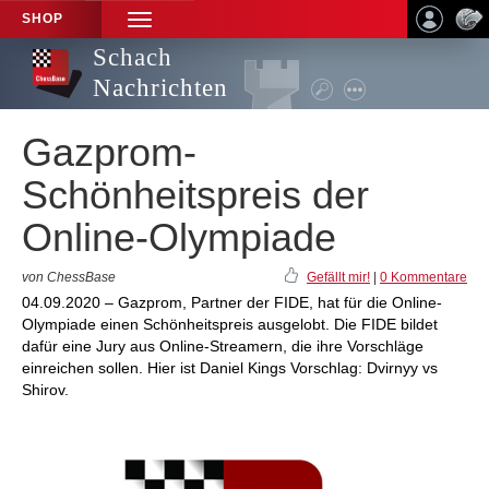
SHOP
TOGGLE
NAVIGATION
Schach
Nachrichten
Gazprom-
Schönheitspreis der
Online-Olympiade
von ChessBase
Gefällt mir!
|
0 Kommentare
04.09.2020 – Gazprom, Partner der FIDE, hat für die Online-
Olympiade einen Schönheitspreis ausgelobt. Die FIDE bildet
dafür eine Jury aus Online-Streamern, die ihre Vorschläge
einreichen sollen. Hier ist Daniel Kings Vorschlag: Dvirnyy vs
Shirov.