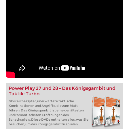
Power Play 27 und 28 - Das Königsgambit und
Taktik-Turbo
Glorreiche Opfer, unerwartete taktische
Kombinationen und Angriffe, die zum Matt
führen. Das Königsgambit ist eine der ältesten
und romantischsten Eröffnungen des
Schachspiels. Diese DVDs enthalten alles, was Sie
brauchen, um das Königsgambit zu spielen.