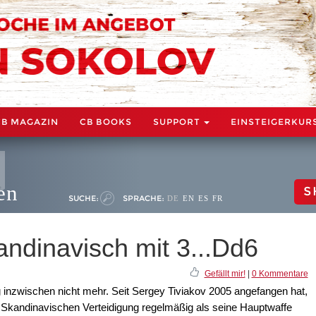
CB MAGAZIN
CB BOOKS
SUPPORT
EINSTEIGERKUR
en
S
SUCHE:
SPRACHE:
DE
EN
ES
FR
ndinavisch mit 3...Dd6
Gefällt mir!
|
0 Kommentare
g inzwischen nicht mehr. Seit Sergey Tiviakov 2005 angefangen hat,
er Skandinavischen Verteidigung regelmäßig als seine Hauptwaffe