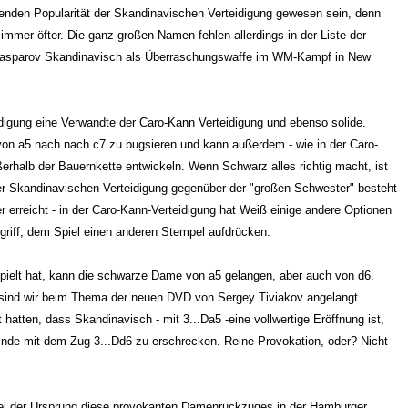
nden Popularität der Skandinavischen Verteidigung gewesen sein, denn
immer öfter. Die ganz großen Namen fehlen allerdings in der Liste der
Kasparov Skandinavisch als Überraschungswaffe im WM-Kampf in New
igung eine Verwandte der Caro-Kann Verteidigung und ebenso solide.
on a5 nach nach c7 zu bugsieren und kann außerdem - wie in der Caro-
ßerhalb der Bauernkette entwickeln. Wenn Schwarz alles richtig macht, ist
der Skandinavischen Verteidigung gegenüber der "großen Schwester" besteht
r erreicht - in der Caro-Kann-Verteidigung hat Weiß einige andere Optionen
riff, dem Spiel einen anderen Stempel aufdrücken.
pielt hat, kann die schwarze Dame von a5 gelangen, aber auch von d6.
sind wir beim Thema der neuen DVD von Sergey Tiviakov angelangt.
tten, dass Skandinavisch - mit 3...Da5 -eine vollwertige Eröffnung ist,
nde mit dem Zug 3...Dd6 zu erschrecken. Reine Provokation, oder? Nicht
s sei der Ursprung diese provokanten Damenrückzuges in der Hamburger