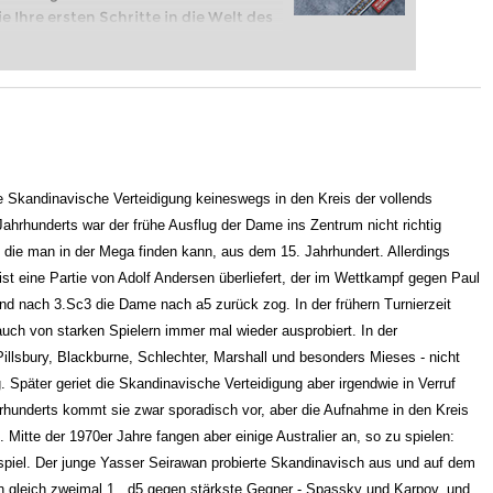
e Ihre ersten Schritte in die Welt des
eits auf Turnierniveau spielen: Mit
 intelligenter und individueller als je
die Skandinavische Verteidigung keineswegs in den Kreis der vollends
ahrhunderts war der frühe Ausflug der Dame ins Zentrum nicht richtig
die man in der Mega finden kann, aus dem 15. Jahrhundert. Allerdings
st eine Partie von Adolf Andersen überliefert, der im Wettkampf gegen Paul
nd nach 3.Sc3 die Dame nach a5 zurück zog. In der frühern Turnierzeit
uch von starken Spielern immer mal wieder ausprobiert. In der
llsbury, Blackburne, Schlechter, Marshall und besonders Mieses - nicht
g. Später geriet die Skandinavische Verteidigung aber irgendwie in Verruf
ahrhunderts kommt sie zwar sporadisch vor, aber die Aufnahme in den Kreis
 Mitte der 1970er Jahre fangen aber einige Australier an, so zu spielen:
spiel. Der junge Yasser Seirawan probierte Skandinavisch aus und auf dem
n gleich zweimal 1...d5 gegen stärkste Gegner - Spassky und Karpov, und