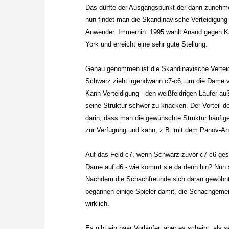
Das dürfte der Ausgangspunkt der dann zunehme
nun findet man die Skandinavische Verteidigung 
Anwender. Immerhin: 1995 wählt Anand gegen 
York und erreicht eine sehr gute Stellung.
Genau genommen ist die Skandinavische Verteid
Schwarz zieht irgendwann c7-c6, um die Dame v
Kann-Verteidigung - den weißfeldrigen Läufer au
seine Struktur schwer zu knacken. Der Vorteil 
darin, dass man die gewünschte Struktur häufige
zur Verfügung und kann, z.B. mit dem Panov-Ang
Auf das Feld c7, wenn Schwarz zuvor c7-c6 ges
Dame auf d6 - wie kommt sie da denn hin? Nun 
Nachdem die Schachfreunde sich daran gewöhnt ha
begannen einige Spieler damit, die Schachgemei
wirklich.
Es gibt ein paar Vorläufer, aber es scheint, al