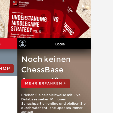
S
LOGIN
Noch keinen
ChessBase
HOP
Account?
MEHR ERFAHREN >
Erleben Sie beispielsweise mit Live
Database sieben Millionen
Schachpartien online und bleiben Sie
durch wöchentliche Updates immer
aktuell.