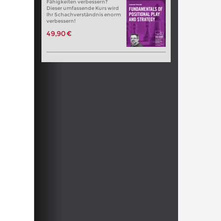
Fähigkeiten verbessern?
Dieser umfassende Kurs wird
Ihr Schachverständnis enorm
verbessern!
49,90 €