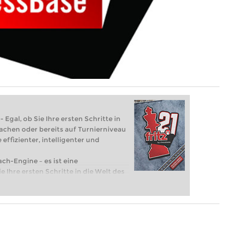
 Egal, ob Sie Ihre ersten Schritte in
achen oder bereits auf Turnierniveau
 effizienter, intelligenter und
ach-Engine – es ist eine
e Ihre ersten Schritte in die Welt des
eits auf Turnierniveau spielen: Mit
 intelligenter und individueller als je