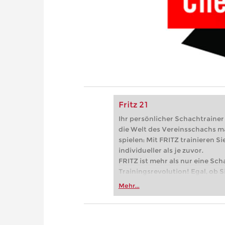
Fritz 21
Ihr persönlicher Schachtrainer -
die Welt des Vereinsschachs m
spielen: Mit FRITZ trainieren Sie
individueller als je zuvor.
FRITZ ist mehr als nur eine Sch
Trainingsrevolution! Egal, ob Si
Vereinsschachs machen oder ber
Mehr...
FRITZ trainieren Sie effizienter,
zuvor.