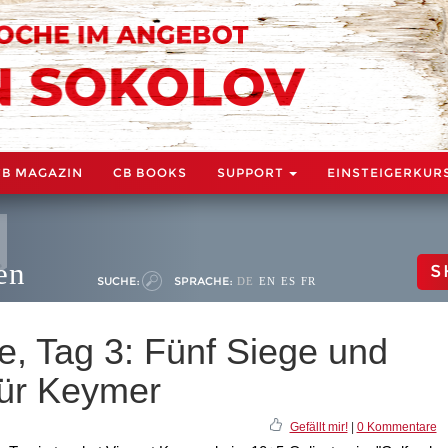
CB MAGAZIN
CB BOOKS
SUPPORT
EINSTEIGERKUR
en
S
SUCHE:
SPRACHE:
DE
EN
ES
FR
e, Tag 3: Fünf Siege und
für Keymer
Gefällt mir!
|
0 Kommentare