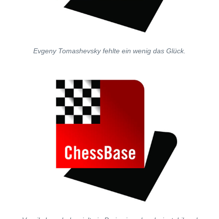
Evgeny Tomashevsky fehlte ein wenig das Glück.