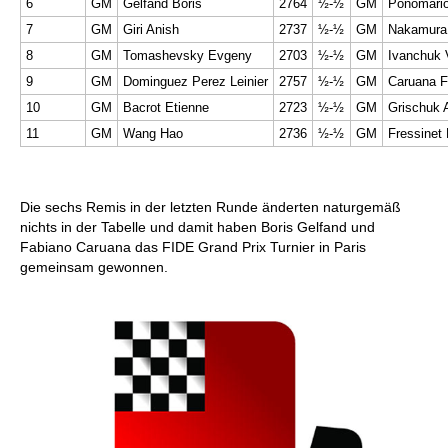
6
GM
Gelfand Boris
2764
½-½
GM
Ponomario
7
GM
Giri Anish
2737
½-½
GM
Nakamura 
8
GM
Tomashevsky Evgeny
2703
½-½
GM
Ivanchuk 
9
GM
Dominguez Perez Leinier
2757
½-½
GM
Caruana F
10
GM
Bacrot Etienne
2723
½-½
GM
Grischuk 
11
GM
Wang Hao
2736
½-½
GM
Fressinet 
Die sechs Remis in der letzten Runde änderten naturgemäß
nichts in der Tabelle und damit haben Boris Gelfand und
Fabiano Caruana das FIDE Grand Prix Turnier in Paris
gemeinsam gewonnen.