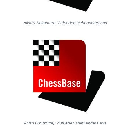
Hikaru Nakamura: Zufrieden sieht anders aus
Anish Giri (mitte): Zufrieden sieht anders aus