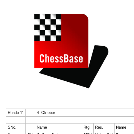
individueller als je zuvor.
Runde 11
4. Oktober
SNo.
Name
Rtg
Res.
Name