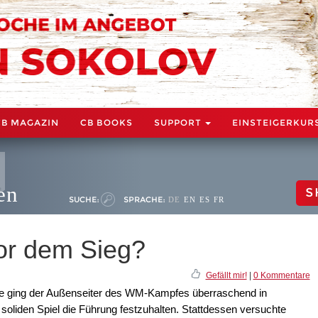
CB MAGAZIN
CB BOOKS
SUPPORT
EINSTEIGERKUR
en
S
SUCHE:
SPRACHE:
DE
EN
ES
FR
or dem Sieg?
Gefällt mir!
|
0 Kommentare
tie ging der Außenseiter des WM-Kampfes überraschend in
soliden Spiel die Führung festzuhalten. Stattdessen versuchte