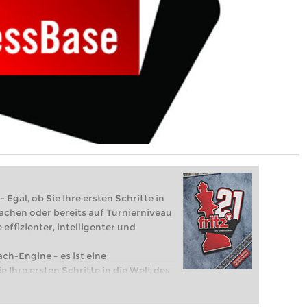
 Egal, ob Sie Ihre ersten Schritte in
achen oder bereits auf Turnierniveau
 effizienter, intelligenter und
ach-Engine – es ist eine
e Ihre ersten Schritte in die Welt des
eits auf Turnierniveau spielen: Mit
 intelligenter und individueller als je