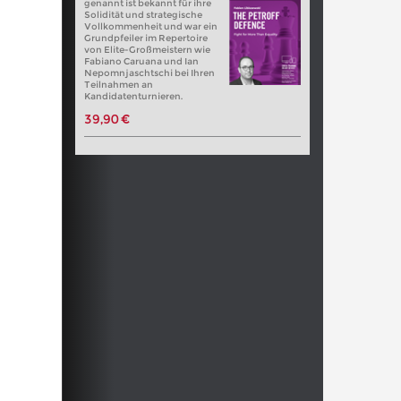
genannt ist bekannt für ihre
Solidität und strategische
Vollkommenheit und war ein
Grundpfeiler im Repertoire
von Elite-Großmeistern wie
Fabiano Caruana und Ian
Nepomnjaschtschi bei Ihren
Teilnahmen an
Kandidatenturnieren.
39,90 €