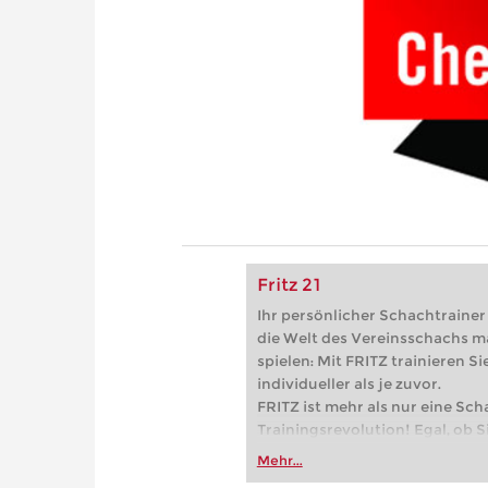
Fritz 21
Ihr persönlicher Schachtrainer -
die Welt des Vereinsschachs m
spielen: Mit FRITZ trainieren Sie
individueller als je zuvor.
FRITZ ist mehr als nur eine Sch
Trainingsrevolution! Egal, ob Si
Vereinsschachs machen oder ber
Mehr...
FRITZ trainieren Sie effizienter,