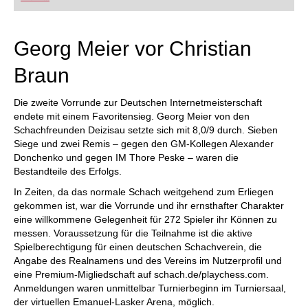
FRITZ trainieren Sie effizienter, intelligenter und
individueller als je zuvor.
Georg Meier vor Christian
Braun
Die zweite Vorrunde zur Deutschen Internetmeisterschaft
endete mit einem Favoritensieg. Georg Meier von den
Schachfreunden Deizisau setzte sich mit 8,0/9 durch. Sieben
Siege und zwei Remis – gegen den GM-Kollegen Alexander
Donchenko und gegen IM Thore Peske – waren die
Bestandteile des Erfolgs.
In Zeiten, da das normale Schach weitgehend zum Erliegen
gekommen ist, war die Vorrunde und ihr ernsthafter Charakter
eine willkommene Gelegenheit für 272 Spieler ihr Können zu
messen. Voraussetzung für die Teilnahme ist die aktive
Spielberechtigung für einen deutschen Schachverein, die
Angabe des Realnamens und des Vereins im Nutzerprofil und
eine Premium-Migliedschaft auf schach.de/playchess.com.
Anmeldungen waren unmittelbar Turnierbeginn im Turniersaal,
der virtuellen Emanuel-Lasker Arena, möglich.