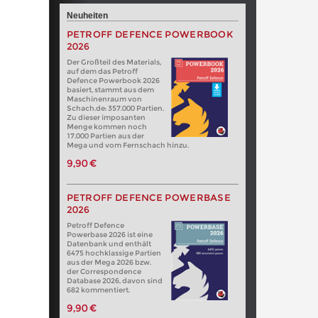
Neuheiten
PETROFF DEFENCE POWERBOOK
2026
Der Großteil des Materials,
auf dem das Petroff
Defence Powerbook 2026
basiert, stammt aus dem
Maschinenraum von
Schach.de: 357.000 Partien.
Zu dieser imposanten
Menge kommen noch
17.000 Partien aus der
Mega und vom Fernschach hinzu.
9,90 €
PETROFF DEFENCE POWERBASE
2026
Petroff Defence
Powerbase 2026 ist eine
Datenbank und enthält
6475 hochklassige Partien
aus der Mega 2026 bzw.
der Correspondence
Database 2026, davon sind
682 kommentiert.
9,90 €