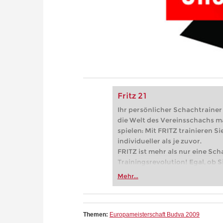
Fritz 21
Ihr persönlicher Schachtrainer -
die Welt des Vereinsschachs m
spielen: Mit FRITZ trainieren Sie
individueller als je zuvor.
FRITZ ist mehr als nur eine Sch
Trainingsrevolution! Egal, ob Si
Vereinsschachs machen oder ber
Mehr...
FRITZ trainieren Sie effizienter,
zuvor.
Themen:
Europameisterschaft Budva 2009