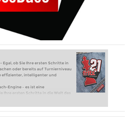
 Egal, ob Sie Ihre ersten Schritte in
achen oder bereits auf Turnierniveau
 effizienter, intelligenter und
ach-Engine – es ist eine
e Ihre ersten Schritte in die Welt des
eits auf Turnierniveau spielen: Mit
 intelligenter und individueller als je