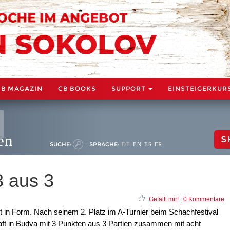
CB MAGAZIN
CB BOOKS
SUPPORT
EINSTEIGERKUR
en
S
SUCHE:
SPRACHE:
DE
EN
ES
FR
3 aus 3
Gefällt mir!
|
0 Kommentare
t in Form. Nach seinem 2. Platz im A-Turnier beim Schachfestival
haft in Budva mit 3 Punkten aus 3 Partien zusammen mit acht