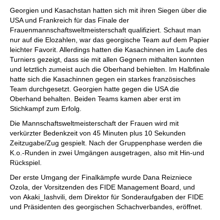
individueller als je zuvor.
Georgien und Kasachstan hatten sich mit ihren Siegen über die
USA und Frankreich für das Finale der
Frauenmannschaftsweltmeisterschaft qualifiziert. Schaut man
nur auf die Elozahlen, war das georgische Team auf dem Papier
leichter Favorit. Allerdings hatten die Kasachinnen im Laufe des
Turniers gezeigt, dass sie mit allen Gegnern mithalten konnten
und letztlich zumeist auch die Oberhand behielten. Im Halbfinale
hatte sich die Kasachinnen gegen ein starkes französisches
Team durchgesetzt. Georgien hatte gegen die USA die
Oberhand behalten. Beiden Teams kamen aber erst im
Stichkampf zum Erfolg.
Die Mannschaftsweltmeisterschaft der Frauen wird mit
verkürzter Bedenkzeit von 45 Minuten plus 10 Sekunden
Zeitzugabe/Zug gespielt. Nach der Gruppenphase werden die
K.o.-Runden in zwei Umgängen ausgetragen, also mit Hin-und
Rückspiel.
Der erste Umgang der Finalkämpfe wurde Dana Reizniece
Ozola, der Vorsitzenden des FIDE Management Board, und
von Akaki_Iashvili, dem Direktor für Sonderaufgaben der FIDE
und Präsidenten des georgischen Schachverbandes, eröffnet.