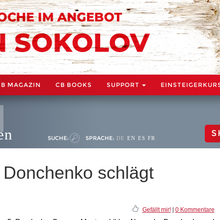
CB MAGAZIN
CB BOOKS
SUPPORT
EINSTEIGERKUR
en
S
SUCHE:
SPRACHE:
DE
EN
ES
FR
 Donchenko schlägt
Gefällt mir!
|
0 Kommentare