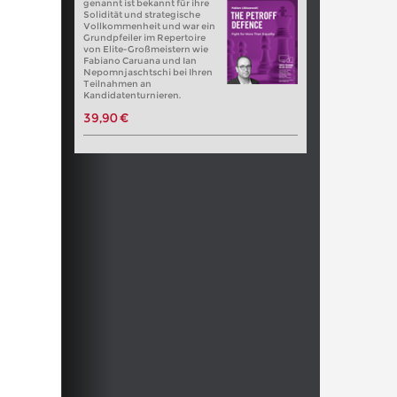
genannt ist bekannt für ihre
Solidität und strategische
Vollkommenheit und war ein
Grundpfeiler im Repertoire
von Elite-Großmeistern wie
Fabiano Caruana und Ian
Nepomnjaschtschi bei Ihren
Teilnahmen an
Kandidatenturnieren.
39,90 €