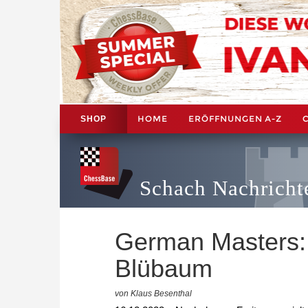
HOME
ERÖFFNUNGEN A-Z
SHOP
Schach Nachricht
German Masters:
Blübaum
von Klaus Besenthal