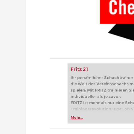
Fritz 21
Ihr persönlicher Schachtrainer -
die Welt des Vereinsschachs m
spielen: Mit FRITZ trainieren Sie
individueller als je zuvor.
FRITZ ist mehr als nur eine Sch
Trainingsrevolution! Egal, ob Si
Vereinsschachs machen oder ber
Mehr...
FRITZ trainieren Sie effizienter,
zuvor.