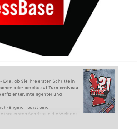
 Egal, ob Sie Ihre ersten Schritte in
achen oder bereits auf Turnierniveau
 effizienter, intelligenter und
ach-Engine – es ist eine
e Ihre ersten Schritte in die Welt des
eits auf Turnierniveau spielen: Mit
 intelligenter und individueller als je