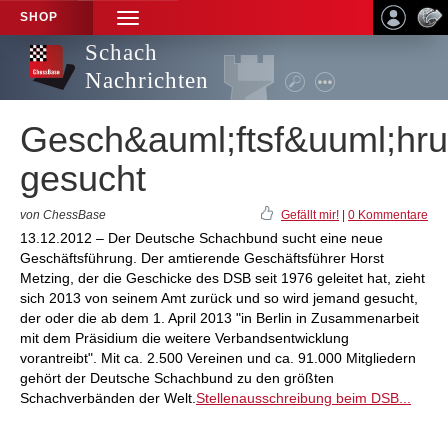
SHOP
TOGGLE
NAVIGATION
Schach
Nachrichten
Gesch&auml;ftsf&uuml;hr
gesucht
von ChessBase
Gefällt mir!
|
0 Kommentare
13.12.2012 – Der Deutsche Schachbund sucht eine neue
Geschäftsführung. Der amtierende Geschäftsführer Horst
Metzing, der die Geschicke des DSB seit 1976 geleitet hat, zieht
sich 2013 von seinem Amt zurück und so wird jemand gesucht,
der oder die ab dem 1. April 2013 "in Berlin in Zusammenarbeit
mit dem Präsidium die weitere Verbandsentwicklung
vorantreibt". Mit ca. 2.500 Vereinen und ca. 91.000 Mitgliedern
gehört der Deutsche Schachbund zu den größten
Schachverbänden der Welt.
Stellenausschreibung beim DSB...