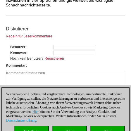
inzwischen in vier Sprachen und gilt weltweit als wichtigste
Schachnachrichtenseite.
Diskutieren
Regeln für Leserkommentare
Benutzer
Kennwort
Noch kein Benutzer?
Registrieren
Kommentar
Wir verwenden Cookies und vergleichbare Technologien, um bestimmte Funktionen
zur Verfügung zu stellen, die Nutzererfahrungen zu verbessern und interessengerechte
Inhalte auszuspielen. Abhängig von ihrem Verwendungszweck können dabei neben
technisch erforderlichen Cookies auch Analyse-Cookies sowie Marketing-Cookies
eingesetzt werden.
Hier
können Sie der Verwendung von Analyse-Cookies und
Marketing-Cookies widersprechen. Weitere Informationen finden Sie in unserer
Datenschutzerklärung
.
Datenschutzhinweis
|
Impressum
|
Kontakt
|
Cookies Management
|
Lizenzen
|