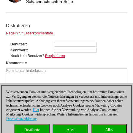
Schachnachrichten-Seite.
Diskutieren
Regeln für Leserkommentare
Benutzer
Kennwort
Noch kein Benutzer?
Registrieren
Kommentar
Wir verwenden Cookies und vergleichbare Technologien, um bestimmte Funktionen
zur Verfügung zu stellen, die Nutzererfahrungen zu verbessern und interessengerechte
Inhalte auszuspielen. Abhängig von ihrem Verwendungszweck können dabei neben
technisch erforderlichen Cookies auch Analyse-Cookies sowie Marketing-Cookies
eingesetzt werden.
Hier
können Sie der Verwendung von Analyse-Cookies und
Marketing-Cookies widersprechen. Weitere Informationen finden Sie in unserer
Datenschutzerklärung
.
Datenschutzhinweis
|
Impressum
|
Kontakt
|
Cookies Management
|
Lizenzen
|
Detaillierte
Alles
Alles