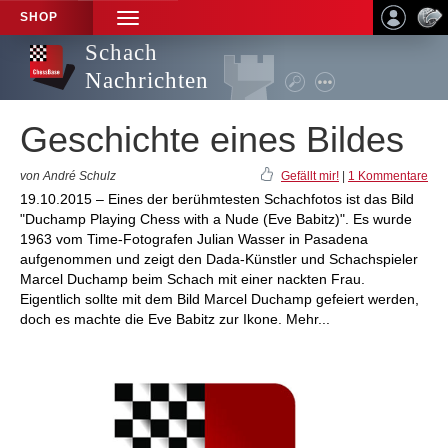
SHOP
TOGGLE
NAVIGATION
Schach
Nachrichten
Geschichte eines Bildes
von André Schulz
Gefällt mir!
|
1 Kommentare
19.10.2015 – Eines der berühmtesten Schachfotos ist das Bild
"Duchamp Playing Chess with a Nude (Eve Babitz)". Es wurde
1963 vom Time-Fotografen Julian Wasser in Pasadena
aufgenommen und zeigt den Dada-Künstler und Schachspieler
Marcel Duchamp beim Schach mit einer nackten Frau.
Eigentlich sollte mit dem Bild Marcel Duchamp gefeiert werden,
doch es machte die Eve Babitz zur Ikone. Mehr...