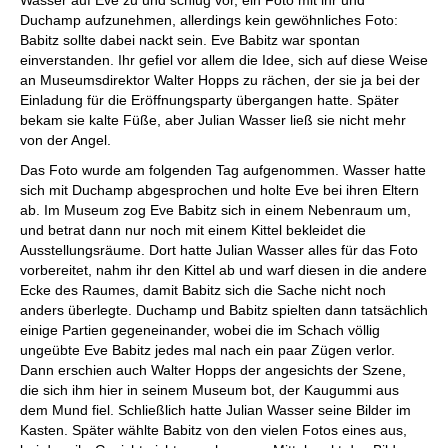
Wasser auf Eve zu und schlug vor, ein Foto mit ihr und
Duchamp aufzunehmen, allerdings kein gewöhnliches Foto:
Babitz sollte dabei nackt sein. Eve Babitz war spontan
einverstanden. Ihr gefiel vor allem die Idee, sich auf diese Weise
an Museumsdirektor Walter Hopps zu rächen, der sie ja bei der
Einladung für die Eröffnungsparty übergangen hatte. Später
bekam sie kalte Füße, aber Julian Wasser ließ sie nicht mehr
von der Angel.
Das Foto wurde am folgenden Tag aufgenommen. Wasser hatte
sich mit Duchamp abgesprochen und holte Eve bei ihren Eltern
ab. Im Museum zog Eve Babitz sich in einem Nebenraum um,
und betrat dann nur noch mit einem Kittel bekleidet die
Ausstellungsräume. Dort hatte Julian Wasser alles für das Foto
vorbereitet, nahm ihr den Kittel ab und warf diesen in die andere
Ecke des Raumes, damit Babitz sich die Sache nicht noch
anders überlegte. Duchamp und Babitz spielten dann tatsächlich
einige Partien gegeneinander, wobei die im Schach völlig
ungeübte Eve Babitz jedes mal nach ein paar Zügen verlor.
Dann erschien auch Walter Hopps der angesichts der Szene,
die sich ihm hier in seinem Museum bot, der Kaugummi aus
dem Mund fiel. Schließlich hatte Julian Wasser seine Bilder im
Kasten. Später wählte Babitz von den vielen Fotos eines aus,