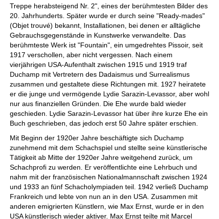
Treppe herabsteigend Nr. 2", eines der berühmtesten Bilder des
20. Jahrhunderts. Später wurde er durch seine "Ready-mades"
(Objet trouvé) bekannt, Installationen, bei denen er alltägliche
Gebrauchsgegenstände in Kunstwerke verwandelte. Das
berühmteste Werk ist "Fountain", ein umgedrehtes Pissoir, seit
1917 verschollen, aber nicht vergessen. Nach einem
vierjährigen USA-Aufenthalt zwischen 1915 und 1919 traf
Duchamp mit Vertretern des Dadaismus und Surrealismus
zusammen und gestaltete diese Richtungen mit. 1927 heiratete
er die junge und vermögende Lydie Sarazin-Levassor, aber wohl
nur aus finanziellen Gründen. Die Ehe wurde bald wieder
geschieden. Lydie Sarazin-Levassor hat über ihre kurze Ehe ein
Buch geschrieben, das jedoch erst 50 Jahre später erschien.
Mit Beginn der 1920er Jahre beschäftigte sich Duchamp
zunehmend mit dem Schachspiel und stellte seine künstlerische
Tätigkeit ab Mitte der 1920er Jahre weitgehend zurück, um
Schachprofi zu werden. Er veröffentlichte eine Lehrbuch und
nahm mit der französischen Nationalmannschaft zwischen 1924
und 1933 an fünf Schacholympiaden teil. 1942 verließ Duchamp
Frankreich und lebte von nun an in den USA. Zusammen mit
anderen emigrierten Künstlern, wie Max Ernst, wurde er in den
USA künstlerisch wieder aktiver. Max Ernst teilte mit Marcel