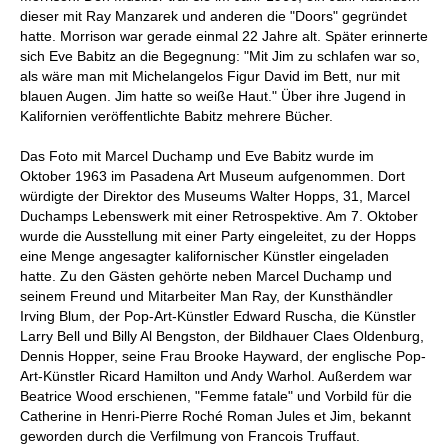
dieser mit Ray Manzarek und anderen die "Doors" gegründet
hatte. Morrison war gerade einmal 22 Jahre alt. Später erinnerte
sich Eve Babitz an die Begegnung: "Mit Jim zu schlafen war so,
als wäre man mit Michelangelos Figur David im Bett, nur mit
blauen Augen. Jim hatte so weiße Haut." Über ihre Jugend in
Kalifornien veröffentlichte Babitz mehrere Bücher.
Das Foto mit Marcel Duchamp und Eve Babitz wurde im
Oktober 1963 im Pasadena Art Museum aufgenommen. Dort
würdigte der Direktor des Museums Walter Hopps, 31, Marcel
Duchamps Lebenswerk mit einer Retrospektive. Am 7. Oktober
wurde die Ausstellung mit einer Party eingeleitet, zu der Hopps
eine Menge angesagter kalifornischer Künstler eingeladen
hatte. Zu den Gästen gehörte neben Marcel Duchamp und
seinem Freund und Mitarbeiter Man Ray, der Kunsthändler
Irving Blum, der Pop-Art-Künstler Edward Ruscha, die Künstler
Larry Bell und Billy Al Bengston, der Bildhauer Claes Oldenburg,
Dennis Hopper, seine Frau Brooke Hayward, der englische Pop-
Art-Künstler Ricard Hamilton und Andy Warhol. Außerdem war
Beatrice Wood erschienen, "Femme fatale" und Vorbild für die
Catherine in Henri-Pierre Roché Roman Jules et Jim, bekannt
geworden durch die Verfilmung von Francois Truffaut.