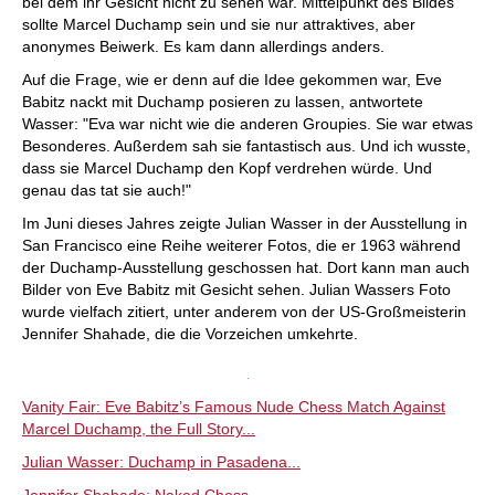
bei dem ihr Gesicht nicht zu sehen war. Mittelpunkt des Bildes
sollte Marcel Duchamp sein und sie nur attraktives, aber
anonymes Beiwerk. Es kam dann allerdings anders.
Auf die Frage, wie er denn auf die Idee gekommen war, Eve
Babitz nackt mit Duchamp posieren zu lassen, antwortete
Wasser: "Eva war nicht wie die anderen Groupies. Sie war etwas
Besonderes. Außerdem sah sie fantastisch aus. Und ich wusste,
dass sie Marcel Duchamp den Kopf verdrehen würde. Und
genau das tat sie auch!"
Im Juni dieses Jahres zeigte Julian Wasser in der Ausstellung in
San Francisco eine Reihe weiterer Fotos, die er 1963 während
der Duchamp-Ausstellung geschossen hat. Dort kann man auch
Bilder von Eve Babitz mit Gesicht sehen. Julian Wassers Foto
wurde vielfach zitiert, unter anderem von der US-Großmeisterin
Jennifer Shahade, die die Vorzeichen umkehrte.
Vanity Fair: Eve Babitz’s Famous Nude Chess Match Against
Marcel Duchamp, the Full Story...
Julian Wasser: Duchamp in Pasadena...
Jennifer Shahade: Naked Chess...