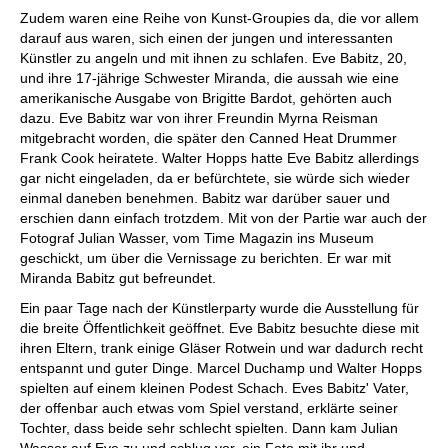
Zudem waren eine Reihe von Kunst-Groupies da, die vor allem
darauf aus waren, sich einen der jungen und interessanten
Künstler zu angeln und mit ihnen zu schlafen. Eve Babitz, 20,
und ihre 17-jährige Schwester Miranda, die aussah wie eine
amerikanische Ausgabe von Brigitte Bardot, gehörten auch
dazu. Eve Babitz war von ihrer Freundin Myrna Reisman
mitgebracht worden, die später den Canned Heat Drummer
Frank Cook heiratete. Walter Hopps hatte Eve Babitz allerdings
gar nicht eingeladen, da er befürchtete, sie würde sich wieder
einmal daneben benehmen. Babitz war darüber sauer und
erschien dann einfach trotzdem. Mit von der Partie war auch der
Fotograf Julian Wasser, vom Time Magazin ins Museum
geschickt, um über die Vernissage zu berichten. Er war mit
Miranda Babitz gut befreundet.
Ein paar Tage nach der Künstlerparty wurde die Ausstellung für
die breite Öffentlichkeit geöffnet. Eve Babitz besuchte diese mit
ihren Eltern, trank einige Gläser Rotwein und war dadurch recht
entspannt und guter Dinge. Marcel Duchamp und Walter Hopps
spielten auf einem kleinen Podest Schach. Eves Babitz' Vater,
der offenbar auch etwas vom Spiel verstand, erklärte seiner
Tochter, dass beide sehr schlecht spielten. Dann kam Julian