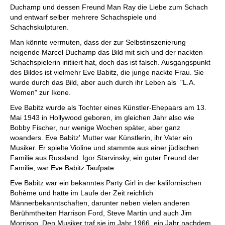
Duchamp und dessen Freund Man Ray die Liebe zum Schach
und entwarf selber mehrere Schachspiele und
Schachskulpturen.
Man könnte vermuten, dass der zur Selbstinszenierung
neigende Marcel Duchamp das Bild mit sich und der nackten
Schachspielerin initiiert hat, doch das ist falsch. Ausgangspunkt
des Bildes ist vielmehr Eve Babitz, die junge nackte Frau. Sie
wurde durch das Bild, aber auch durch ihr Leben als "L.A.
Women" zur Ikone.
Eve Babitz wurde als Tochter eines Künstler-Ehepaars am 13.
Mai 1943 in Hollywood geboren, im gleichen Jahr also wie
Bobby Fischer, nur wenige Wochen später, aber ganz
woanders. Eve Babitz' Mutter war Künstlerin, ihr Vater ein
Musiker. Er spielte Violine und stammte aus einer jüdischen
Familie aus Russland. Igor Starvinsky, ein guter Freund der
Familie, war Eve Babitz Taufpate.
Eve Babitz war ein bekanntes Party Girl in der kalifornischen
Bohème und hatte im Laufe der Zeit reichlich
Männerbekanntschaften, darunter neben vielen anderen
Berühmtheiten Harrison Ford, Steve Martin und auch Jim
Morrison. Den Musiker traf sie im Jahr 1966, ein Jahr nachdem