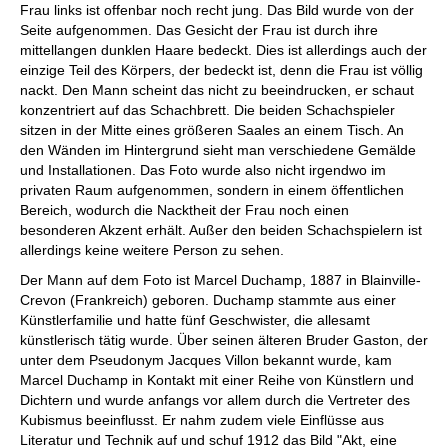
Frau links ist offenbar noch recht jung. Das Bild wurde von der
Seite aufgenommen. Das Gesicht der Frau ist durch ihre
mittellangen dunklen Haare bedeckt. Dies ist allerdings auch der
einzige Teil des Körpers, der bedeckt ist, denn die Frau ist völlig
nackt. Den Mann scheint das nicht zu beeindrucken, er schaut
konzentriert auf das Schachbrett. Die beiden Schachspieler
sitzen in der Mitte eines größeren Saales an einem Tisch. An
den Wänden im Hintergrund sieht man verschiedene Gemälde
und Installationen. Das Foto wurde also nicht irgendwo im
privaten Raum aufgenommen, sondern in einem öffentlichen
Bereich, wodurch die Nacktheit der Frau noch einen
besonderen Akzent erhält. Außer den beiden Schachspielern ist
allerdings keine weitere Person zu sehen.
Der Mann auf dem Foto ist Marcel Duchamp, 1887 in Blainville-
Crevon (Frankreich) geboren. Duchamp stammte aus einer
Künstlerfamilie und hatte fünf Geschwister, die allesamt
künstlerisch tätig wurde. Über seinen älteren Bruder Gaston, der
unter dem Pseudonym Jacques Villon bekannt wurde, kam
Marcel Duchamp in Kontakt mit einer Reihe von Künstlern und
Dichtern und wurde anfangs vor allem durch die Vertreter des
Kubismus beeinflusst. Er nahm zudem viele Einflüsse aus
Literatur und Technik auf und schuf 1912 das Bild "Akt, eine