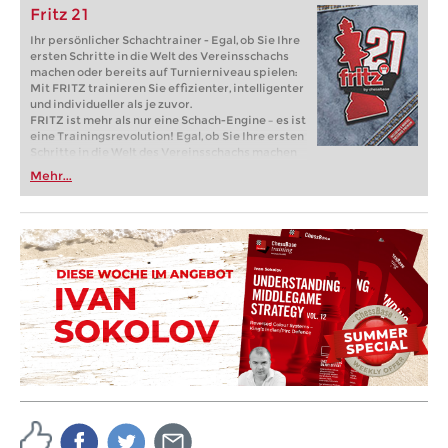
Fritz 21
Ihr persönlicher Schachtrainer - Egal, ob Sie Ihre
ersten Schritte in die Welt des Vereinsschachs
machen oder bereits auf Turnierniveau spielen:
Mit FRITZ trainieren Sie effizienter, intelligenter
und individueller als je zuvor.
FRITZ ist mehr als nur eine Schach-Engine – es ist
eine Trainingsrevolution! Egal, ob Sie Ihre ersten
Schritte in die Welt des Vereinsschachs machen
oder bereits auf Turnierniveau spielen: Mit
Mehr...
FRITZ trainieren Sie effizienter, intelligenter und
individueller als je zuvor.