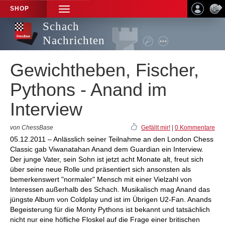
SHOP
TOGGLE
NAVIGATION
Schach
Nachrichten
Gewichtheben, Fischer,
Pythons - Anand im
Interview
von ChessBase
Gefällt mir!
|
0 Kommentare
05.12.2011 – Anlässlich seiner Teilnahme an den London Chess
Classic gab Viwanatahan Anand dem Guardian ein Interview.
Der junge Vater, sein Sohn ist jetzt acht Monate alt, freut sich
über seine neue Rolle und präsentiert sich ansonsten als
bemerkenswert "normaler" Mensch mit einer Vielzahl von
Interessen außerhalb des Schach. Musikalisch mag Anand das
jüngste Album von Coldplay und ist im Übrigen U2-Fan. Anands
Begeisterung für die Monty Pythons ist bekannt und tatsächlich
nicht nur eine höfliche Floskel auf die Frage einer britischen