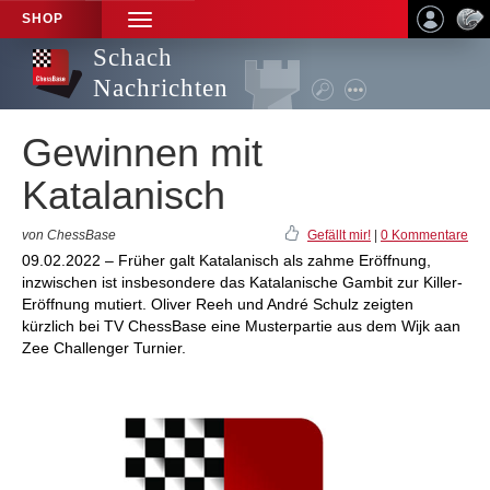
SHOP
TOGGLE
NAVIGATION
Schach
Nachrichten
Gewinnen mit
Katalanisch
von ChessBase
Gefällt mir!
|
0 Kommentare
09.02.2022 – Früher galt Katalanisch als zahme Eröffnung,
inzwischen ist insbesondere das Katalanische Gambit zur Killer-
Eröffnung mutiert. Oliver Reeh und André Schulz zeigten
kürzlich bei TV ChessBase eine Musterpartie aus dem Wijk aan
Zee Challenger Turnier.