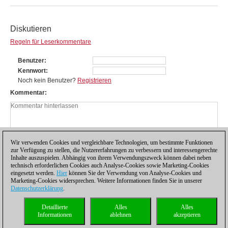
Diskutieren
Regeln für Leserkommentare
Benutzer
Kennwort
Noch kein Benutzer?
Registrieren
Kommentar
Wir verwenden Cookies und vergleichbare Technologien, um bestimmte Funktionen
zur Verfügung zu stellen, die Nutzererfahrungen zu verbessern und interessengerechte
Inhalte auszuspielen. Abhängig von ihrem Verwendungszweck können dabei neben
technisch erforderlichen Cookies auch Analyse-Cookies sowie Marketing-Cookies
eingesetzt werden.
Hier
können Sie der Verwendung von Analyse-Cookies und
Marketing-Cookies widersprechen. Weitere Informationen finden Sie in unserer
Datenschutzerklärung
.
Datenschutzhinweis
|
Impressum
|
Kontakt
|
Cookies Management
|
Lizenzen
|
Detaillierte
Alles
Alles
Compliance Hotline
|
Home
Informationen
ablehnen
akzeptieren
© 2017 ChessBase GmbH | Osterbekstraße 90a | 22083 Hamburg | Deutschland