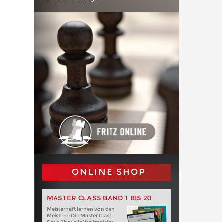
ONLINE SHOP
MASTER CLASS BAND 1 BIS 20
Meisterhaft lernen von den
Meistern: Die Master Class
Serie über alle Weltmeister