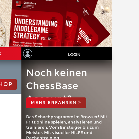
S
LOGIN
Noch keinen
ChessBase
HOP
Account?
MEHR ERFAHREN >
Das Schachprogramm im Browser! Mit
Fritz online spielen, analysieren und
trainieren. Vom Einsteiger bis zum
Meister. Mit visueller HILFE und
Rechentraining.