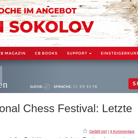
CB MAGAZIN
CB BOOKS
SUPPORT
EINSTEIGERKUR
en
S
SUCHE:
SPRACHE:
DE
EN
ES
FR
ional Chess Festival: Letzte
Gefällt mir!
|
4 Kommentare