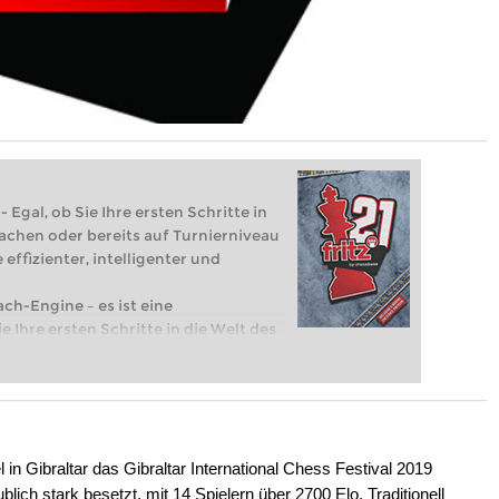
 Egal, ob Sie Ihre ersten Schritte in
achen oder bereits auf Turnierniveau
 effizienter, intelligenter und
ach-Engine – es ist eine
e Ihre ersten Schritte in die Welt des
eits auf Turnierniveau spielen: Mit
 intelligenter und individueller als je
 in Gibraltar das Gibraltar International Chess Festival 2019
lich stark besetzt, mit 14 Spielern über 2700 Elo. Traditionell