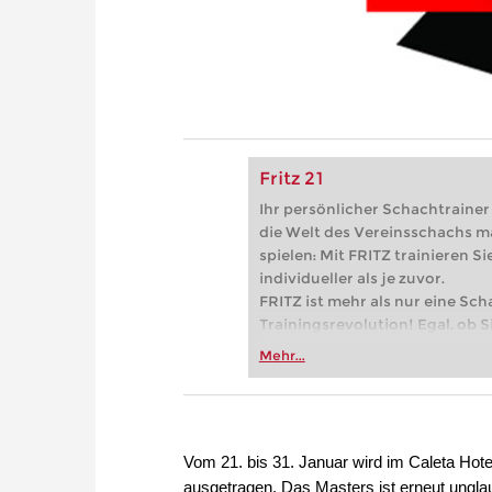
Fritz 21
Ihr persönlicher Schachtrainer -
die Welt des Vereinsschachs m
spielen: Mit FRITZ trainieren Sie
individueller als je zuvor.
FRITZ ist mehr als nur eine Sch
Trainingsrevolution! Egal, ob Si
Vereinsschachs machen oder ber
Mehr...
FRITZ trainieren Sie effizienter,
zuvor.
Vom 21. bis 31. Januar wird im Caleta Hotel
ausgetragen. Das Masters ist erneut unglaub