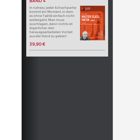
BAND 4
In nahezu jeder Schachpartie
kommt ein Moment, in dem
es ohne Taktik einfach nicht
weitergeht. Man muss
zuschlagen, denn nichts ist
ärgerlicher, den
herausgearbeiteten Vorteil
aus der Hand zu geben!
39,90 €