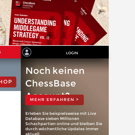
S
LOGIN
Noch keinen
ChessBase
HOP
Account?
MEHR ERFAHREN >
Erleben Sie beispielsweise mit Live
Database sieben Millionen
Schachpartien online und bleiben Sie
durch wöchentliche Updates immer
aktuell.