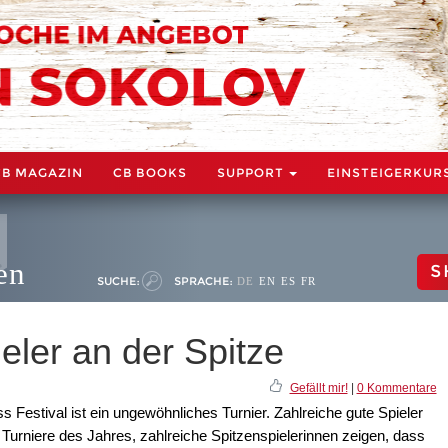
CB MAGAZIN
CB BOOKS
SUPPORT
EINSTEIGERKUR
en
S
SUCHE:
SPRACHE:
DE
EN
ES
FR
ieler an der Spitze
Gefällt mir!
|
0 Kommentare
 Festival ist ein ungewöhnliches Turnier. Zahlreiche gute Spieler
Turniere des Jahres, zahlreiche Spitzenspielerinnen zeigen, dass