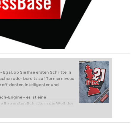
 Egal, ob Sie Ihre ersten Schritte in
achen oder bereits auf Turnierniveau
 effizienter, intelligenter und
ach-Engine – es ist eine
e Ihre ersten Schritte in die Welt des
eits auf Turnierniveau spielen: Mit
 intelligenter und individueller als je