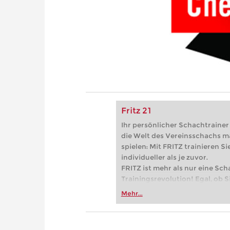
Fritz 21
Ihr persönlicher Schachtrainer -
die Welt des Vereinsschachs m
spielen: Mit FRITZ trainieren Sie
individueller als je zuvor.
FRITZ ist mehr als nur eine Sch
Trainingsrevolution! Egal, ob Si
Vereinsschachs machen oder ber
Mehr...
FRITZ trainieren Sie effizienter,
zuvor.