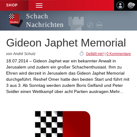
SHOP
TOGGLE
NAVIGATION
Schach
Nachrichten
Gideon Japhet Memorial
von André Schulz
Gefällt mir!
|
0 Kommentare
18.07.2014 – Gideon Japhet war ein bekannter Anwalt in
Jerusalem und zudem ein großer Schachenthusiast. Ihm zu
Ehren wird derzeit in Jerusalem das Gideon Japhet Memorial
durchgeführt. Reshef Omer hatte den besten Start und führt mit
3 aus 3. Ab Sonntag werden zudem Boris Gelfand und Peter
Svidler einen Wettkampf über acht Partien austragen.Mehr...