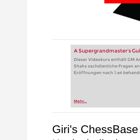
A Supergrandmaster's Guid
Dieser Videokurs enthält GM Ani
Shahs sachdienliche Fragen an
Eröffnungen nach 1.e4 behande
Mehr...
Giri's ChessBas