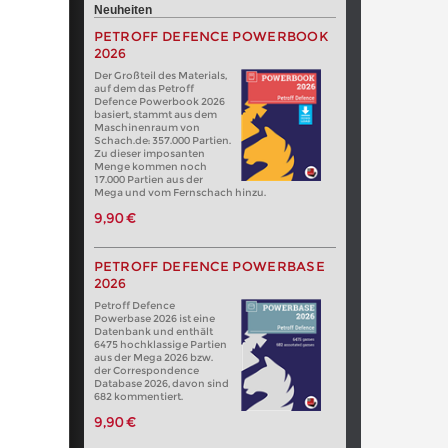
Neuheiten
PETROFF DEFENCE POWERBOOK
2026
Der Großteil des Materials,
auf dem das Petroff
Defence Powerbook 2026
basiert, stammt aus dem
Maschinenraum von
Schach.de: 357.000 Partien.
Zu dieser imposanten
Menge kommen noch
17.000 Partien aus der
Mega und vom Fernschach hinzu.
9,90 €
PETROFF DEFENCE POWERBASE
2026
Petroff Defence
Powerbase 2026 ist eine
Datenbank und enthält
6475 hochklassige Partien
aus der Mega 2026 bzw.
der Correspondence
Database 2026, davon sind
682 kommentiert.
9,90 €