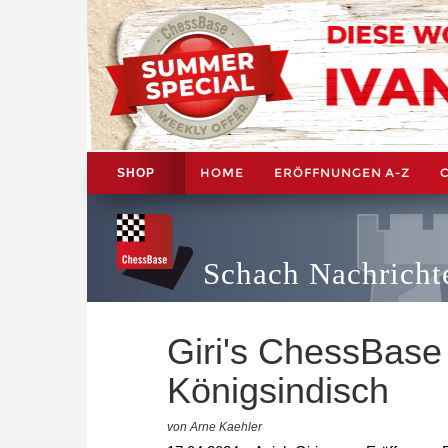
HOME
ERÖFFNUNGEN A-Z
SHOP
Schach Nachricht
Giri's ChessBas
Königsindisch
von Arne Kaehler