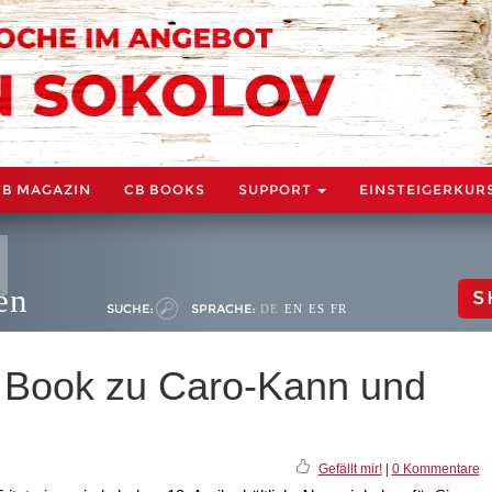
CB MAGAZIN
CB BOOKS
SUPPORT
EINSTEIGERKUR
en
S
SUCHE:
SPRACHE:
DE
EN
ES
FR
e Book zu Caro-Kann und
Gefällt mir!
|
0 Kommentare