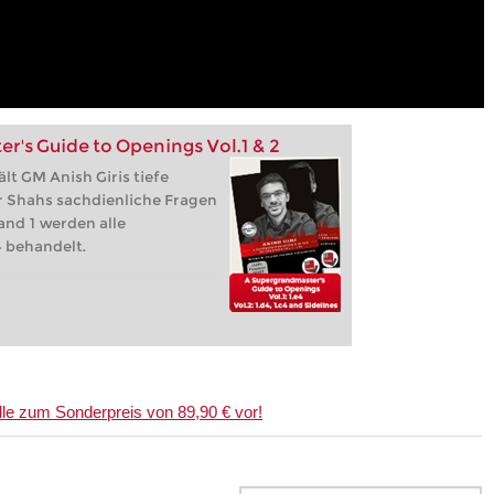
's Guide to Openings Vol.1 & 2
lt GM Anish Giris tiefe
r Shahs sachdienliche Fragen
and 1 werden alle
 behandelt.
ndle zum Sonderpreis von 89,90 € vor!