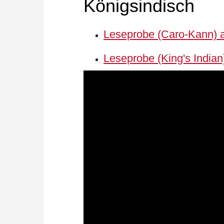
Königsindisch
Leseprobe (Caro-Kann) 
Leseprobe (King's India