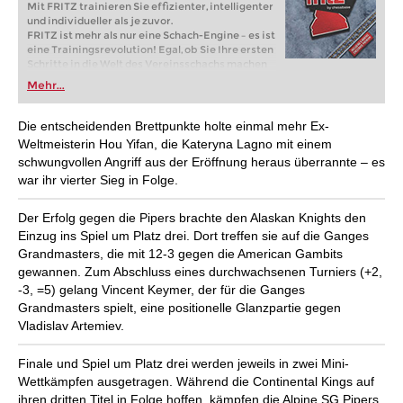
Mit FRITZ trainieren Sie effizienter, intelligenter
und individueller als je zuvor.
FRITZ ist mehr als nur eine Schach-Engine – es ist
eine Trainingsrevolution! Egal, ob Sie Ihre ersten
Schritte in die Welt des Vereinsschachs machen
oder bereits auf Turnierniveau spielen: Mit
Mehr...
FRITZ trainieren Sie effizienter, intelligenter und
individueller als je zuvor.
Die entscheidenden Brettpunkte holte einmal mehr Ex-
Weltmeisterin Hou Yifan, die Kateryna Lagno mit einem
schwungvollen Angriff aus der Eröffnung heraus überrannte – es
war ihr vierter Sieg in Folge.
Der Erfolg gegen die Pipers brachte den Alaskan Knights den
Einzug ins Spiel um Platz drei. Dort treffen sie auf die Ganges
Grandmasters, die mit 12-3 gegen die American Gambits
gewannen. Zum Abschluss eines durchwachsenen Turniers (+2,
-3, =5) gelang Vincent Keymer, der für die Ganges
Grandmasters spielt, eine positionelle Glanzpartie gegen
Vladislav Artemiev.
Finale und Spiel um Platz drei werden jeweils in zwei Mini-
Wettkämpfen ausgetragen. Während die Continental Kings auf
ihren dritten Titel in Folge hoffen, kämpfen die Alpine SG Pipers