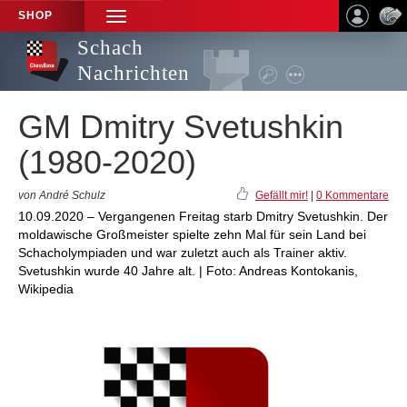
SHOP
TOGGLE
NAVIGATION
Schach
Nachrichten
GM Dmitry Svetushkin
(1980-2020)
von André Schulz
Gefällt mir!
|
0 Kommentare
10.09.2020 – Vergangenen Freitag starb Dmitry Svetushkin. Der
moldawische Großmeister spielte zehn Mal für sein Land bei
Schacholympiaden und war zuletzt auch als Trainer aktiv.
Svetushkin wurde 40 Jahre alt. | Foto: Andreas Kontokanis,
Wikipedia