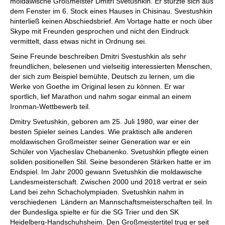
moldawische Großmeister Dmitri Svetushkin. Er stürzte sich aus
dem Fenster im 6. Stock eines Hauses in Chisinau. Svestushkin
hinterließ keinen Abschiedsbrief. Am Vortage hatte er noch über
Skype mit Freunden gesprochen und nicht den Eindruck
vermittelt, dass etwas nicht in Ordnung sei.
Seine Freunde beschreiben Dmitri Svestushkin als sehr
freundlichen, belesenen und vielseitig interessierten Menschen,
der sich zum Beispiel bemühte, Deutsch zu lernen, um die
Werke von Goethe im Original lesen zu können. Er war
sportlich, lief Marathon und nahm sogar einmal an einem
Ironman-Wettbewerb teil.
Dmitry Svetushkin, geboren am 25. Juli 1980, war einer der
besten Spieler seines Landes. Wie praktisch alle anderen
moldawischen Großmeister seiner Generation war er ein
Schüler von Vjacheslav Chebanenko. Svetushkin pflegte einen
soliden positionellen Stil. Seine besonderen Stärken hatte er im
Endspiel. Im Jahr 2000 gewann Svetushkin die moldawische
Landesmeisterschaft. Zwischen 2000 und 2018 vertrat er sein
Land bei zehn Schacholympiaden. Svetushkin nahm in
verschiedenen Ländern an Mannschaftsmeisterschaften teil. In
der Bundesliga spielte er für die SG Trier und den SK
Heidelberg-Handschuhsheim. Den Großmeistertitel trug er seit