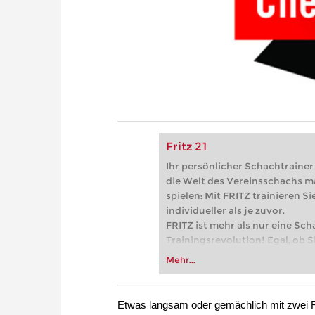
Fritz 21
Ihr persönlicher Schachtrainer -
die Welt des Vereinsschachs m
spielen: Mit FRITZ trainieren Sie
individueller als je zuvor.
FRITZ ist mehr als nur eine Sch
Trainingsrevolution! Egal, ob Si
Vereinsschachs machen oder ber
Mehr...
FRITZ trainieren Sie effizienter,
zuvor.
Etwas langsam oder gemächlich mit zwei Re