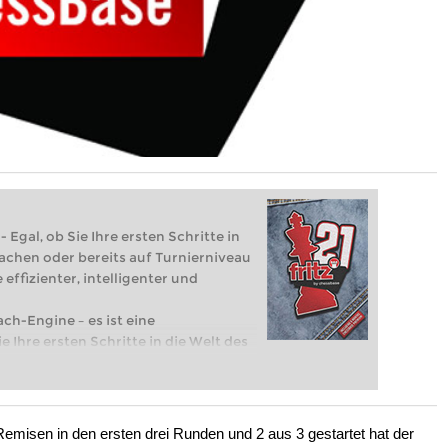
 Egal, ob Sie Ihre ersten Schritte in
achen oder bereits auf Turnierniveau
 effizienter, intelligenter und
ach-Engine – es ist eine
e Ihre ersten Schritte in die Welt des
eits auf Turnierniveau spielen: Mit
 intelligenter und individueller als je
misen in den ersten drei Runden und 2 aus 3 gestartet hat der