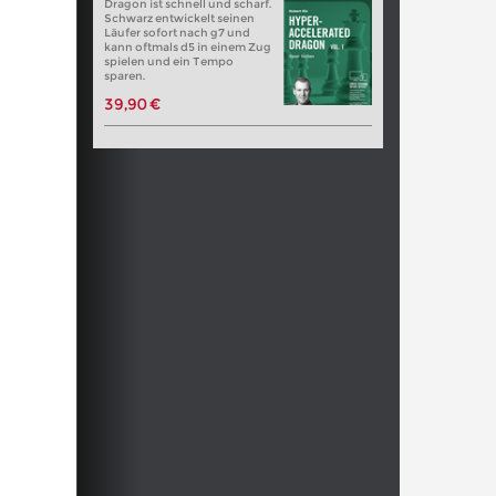
Dragon ist schnell und scharf.
Schwarz entwickelt seinen
Läufer sofort nach g7 und
kann oftmals d5 in einem Zug
spielen und ein Tempo
sparen.
39,90 €