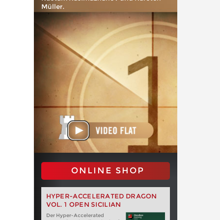
Müller.
ONLINE SHOP
HYPER-ACCELERATED DRAGON
VOL. 1 OPEN SICILIAN
Der Hyper-Accelerated