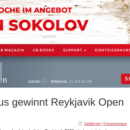
CB MAGAZIN
CB BOOKS
SUPPORT
EINSTEIGERKUR
en
S
SUCHE:
SPRACHE:
DE
EN
ES
FR
us gewinnt Reykjavik Open
Gefällt mir!
|
0 Kommentare