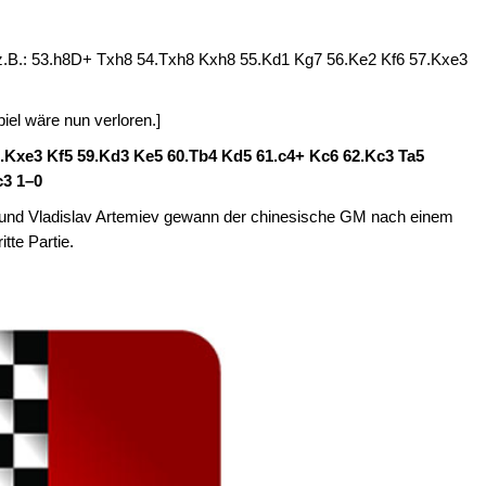
s, z.B.: 53.h8D+ Txh8 54.Txh8 Kxh8 55.Kd1 Kg7 56.Ke2 Kf6 57.Kxe3
el wäre nun verloren.]
.Kxe3 Kf5 59.Kd3 Ke5 60.Tb4 Kd5 61.c4+ Kc6 62.Kc3 Ta5
Kc3
1–0
n und Vladislav Artemiev gewann der chinesische GM nach einem
tte Partie.