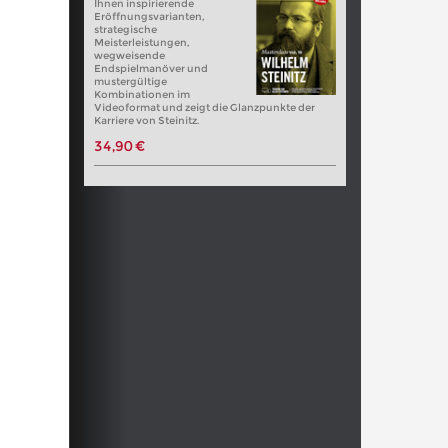
Ihnen inspirierende
Eröffnungsvarianten,
strategische
Meisterleistungen,
wegweisende
Endspielmanöver und
mustergültige
Kombinationen im
Videoformat und zeigt die Glanzpunkte der
Karriere von Steinitz.
34,90 €