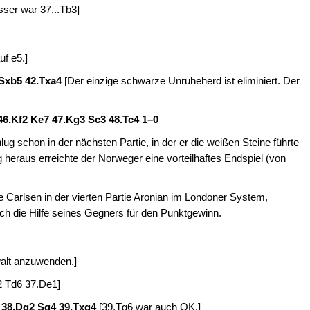
sser war 37...Tb3]
uf e5.]
 Sxb5 42.Txa4
[Der einzige schwarze Unruheherd ist eliminiert. Der
3 46.Kf2 Ke7 47.Kg3 Sc3 48.Tc4
1–0
lug schon in der nächsten Partie, in der er die weißen Steine führte
g heraus erreichte der Norweger eine vorteilhaftes Endspiel (von
e Carlsen in der vierten Partie Aronian im Londoner System,
ch die Hilfe seines Gegners für den Punktgewinn.
alt anzuwenden.]
2 Td6 37.De1]
6 38.Dg2 Sg4 39.Txg4
[39.Tg6 war auch OK.]