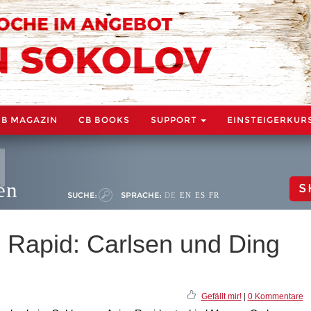
CB MAGAZIN
CB BOOKS
SUPPORT
EINSTEIGERKUR
en
S
SUCHE:
SPRACHE:
DE
EN
ES
FR
Rapid: Carlsen und Ding
g
Gefällt mir!
|
0 Kommentare