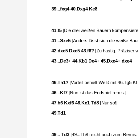
39...fxg4 40.Dxg4 Ke8
41.f5
[Die drei weißen Bauern kompensieren
41...Sxe5
[Anders lässt sich die weiße Bau
42.dxe5 Dxe5 43.f6?
[Zu hastig. Präziser
43...De3+ 44.Kb1 De4+ 45.Dxe4+ dxe4
46.Th1?
[Vorteil behielt Weiß mit 46.Tg5 K
46...Kf7
[Nun ist das Endspiel remis.]
47.h6 Kxf6 48.Kc1 Td8
[Nur so!]
49.Td1
49... Td3
[49...Th8 reicht auch zum Remis