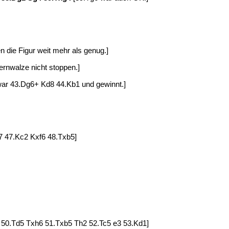
 die Figur weit mehr als genug.]
ernwalze nicht stoppen.]
 war 43.Dg6+ Kd8 44.Kb1 und gewinnt.]
f7 47.Kc2 Kxf6 48.Txb5]
. 50.Td5 Txh6 51.Txb5 Th2 52.Tc5 e3 53.Kd1]