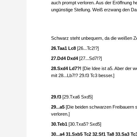
auch prompt verloren. Aus der Eröffnung he
ungünstige Stellung. Weiß erzwang den Da
Schwarz steht unbequem, da die weißen Z
26.Taa1 Lc8
[26...Tc2!?]
27.Dd4 Dxd4
[27...Sd7!?]
28.Sxd4 Ld7?!
[Die Idee ist a5. Aber der w
mit 28...Lb7!? 29.f3 Tc3 besser.]
29.f3
[29.Txa6 Sxd5]
29...a5
[Die beiden schwarzen Freibauern se
verloren.]
30.Teb1
[30.Txa5? Sxd5]
30...a4 31.Sxb5 Tc2 32.Sf1 Ta8 33.Sa3 T