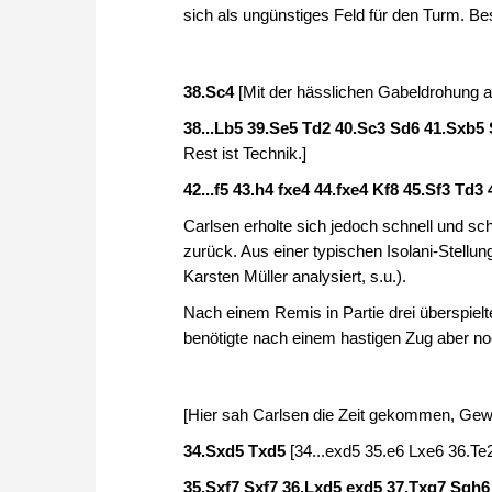
sich als ungünstiges Feld für den Turm. Be
38.Sc4
[Mit der hässlichen Gabeldrohung a
38...Lb5 39.Se5 Td2 40.Sc3 Sd6 41.Sxb5
Rest ist Technik.]
42...f5 43.h4 fxe4 44.fxe4 Kf8 45.Sf3 Td
Carlsen erholte sich jedoch schnell und sch
zurück. Aus einer typischen Isolani-Stellun
Karsten Müller analysiert, s.u.).
Nach einem Remis in Partie drei überspielt
benötigte nach einem hastigen Zug aber no
[Hier sah Carlsen die Zeit gekommen, Gew
34.Sxd5 Txd5
[34...exd5 35.e6 Lxe6 36.Te
35.Sxf7 Sxf7 36.Lxd5 exd5 37.Txg7 Sgh