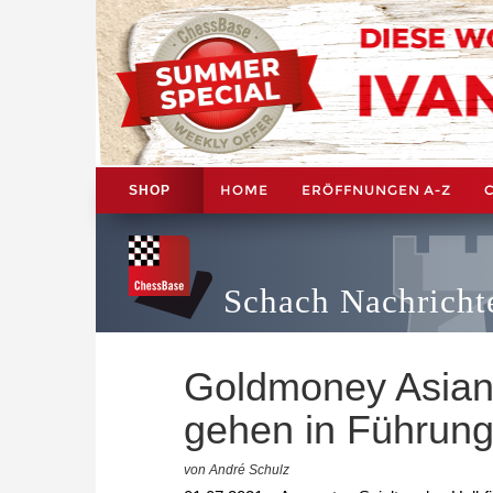
HOME
ERÖFFNUNGEN A-Z
SHOP
Schach Nachricht
Goldmoney Asian 
gehen in Führun
von André Schulz