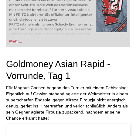
Ihr persönlicher Schachtrainer - Egal, ob Sie Ihre
ersten Schritte in die Welt des Vereinsschachs
machen oder bereits auf Turnierniveau spielen:
Mit FRITZ trainieren Sie effizienter, intelligenter
und individueller als je zuvor.
FRITZ ist mehr als nur eine Schach-Engine – es ist
eine Trainingsrevolution! Egal, ob Sie Ihre ersten
Schritte in die Welt des Vereinsschachs machen
oder bereits auf Turnierniveau spielen: Mit
Mehr...
FRITZ trainieren Sie effizienter, intelligenter und
individueller als je zuvor.
Goldmoney Asian Rapid -
Vorrunde, Tag 1
Für Magnus Carlsen begann das Turnier mit einem Fehlschlag:
Eigentlich auf Gewinn stehend agierte der Weltmeister in einem
superscharfen Endspiel gegen Alireza Firouzja nicht energisch
genug, geriet ins Hintertreffen und verlor schließlich. Anders als
sein Gegner agierte Firouzja zupackend, nachdem er seine
Chance erkannt hatte: