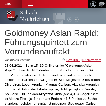
SHOP
TOGGLE
NAVIGATION
Schach
Nachrichten
Goldmoney Asian Rapid:
Führungsquintett zum
Vorrundenauftakt
von Klaus Besenthal
Gefällt mir!
|
0 Kommentare
26.06.2021 – Beim 15+10-Onlineturnier "Goldmoney Asian
Rapid" haben die 16 Teilnehmer am Samstag das erste Drittel
der Vorrunde absolviert. Die Favoriten befinden sich nach
diesen fünf Partien überwiegend im Soll: Mit jeweils 3,5/5 bilden
Ding Liren, Levon Aronian, Magnus Carlsen, Vladislav Artemiev
und Daniil Dubov die Tabellenspitze, dicht gefolgt von Wesley
So, Anish Giri und Jan-Krzysztof Duda (alle 3,0/5). Abgerutscht
ist Alireza Firouzja, für den am Ende nur 1,5 Punkte zu Buche
standen, nachdem er zunächst mit einem Sieg gegen Carlsen