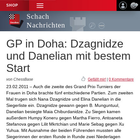
SHOP
TOGGLE
NAVIGATION
Schach
Nachrichten
GP in Doha: Dzagnidze
und Danelian mit bestem
Start
von ChessBase
Gefällt mir!
|
0 Kommentare
23.02.2011 – Auch die zweite des Grand Prix-Turniers der
Frauen in Doha brachte fünf entschiedene Partien. Zum zweiten
Mal trugen sich Nana Dzagnidze und Elina Danelian in die
Siegerliste ein. Dzagnidze gewann gegen B. Munguntuul,
Danelian besiegte Maia Chiburdanidze. Zu Siegen kamen
außerdem Humpy Koneru gegen Martha Fierro, Antoaneta
Stefanova gegen Lilit Mkrtchian und Marie Sebag gegen Xu
Yuhua. Mit Ausnahme der beiden Führenden mussten alle
Siegerinnen der ersten Runde in Runde zwei Niederlagen