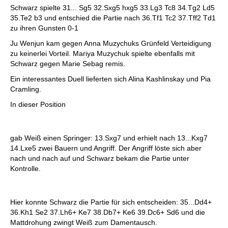
Schwarz spielte 31... Sg5 32.Sxg5 hxg5 33.Lg3 Tc8 34.Tg2 Ld5
35.Te2 b3 und entschied die Partie nach 36.Tf1 Tc2 37.Tff2 Td1
zu ihren Gunsten 0-1
Ju Wenjun kam gegen Anna Muzychuks Grünfeld Verteidigung
zu keinerlei Vorteil. Mariya Muzychuk spielte ebenfalls mit
Schwarz gegen Marie Sebag remis.
Ein interessantes Duell lieferten sich Alina Kashlinskay und Pia
Cramling.
In dieser Position
gab Weiß einen Springer: 13.Sxg7 und erhielt nach 13...Kxg7
14.Lxe5 zwei Bauern und Angriff. Der Angriff löste sich aber
nach und nach auf und Schwarz bekam die Partie unter
Kontrolle.
Hier konnte Schwarz die Partie für sich entscheiden: 35...Dd4+
36.Kh1 Se2 37.Lh6+ Ke7 38.Db7+ Ke6 39.Dc6+ Sd6 und die
Mattdrohung zwingt Weiß zum Damentausch.