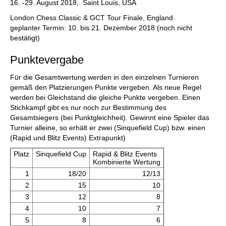
16. -29. August 2018, Saint Louis, USA
London Chess Classic & GCT Tour Finale, England
geplanter Termin: 10. bis 21. Dezember 2018 (noch nicht
bestätigt)
Punktevergabe
Für die Gesamtwertung werden in den einzelnen Turnieren
gemäß den Platzierungen Punkte vergeben. Als neue Regel
werden bei Gleichstand die gleiche Punkte vergeben. Einen
Stichkampf gibt es nur noch zur Bestimmung des
Gesamtsiegers (bei Punktgleichheit). Gewinnt eine Spieler das
Turnier alleine, so erhält er zwei (Sinquefield Cup) bzw. einen
(Rapid und Blitz Events) Extrapunkt)
Platz
Sinquefield Cup
Rapid & Blitz Events
Kombinierte Wertung
1
18/20
12/13
2
15
10
3
12
8
4
10
7
5
8
6