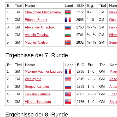
Br.
Titel
Name
Land
ELO
Erg.
Titel
Nam
1
GM
Shakhriyar Mamedyarov
2772
0 - 1
GM
Maxi
2
GM
Etienne Bacrot
2696
1 - 0
GM
Wesl
3
GM
Alexander Grischuk
2750
½ - ½
GM
Fabi
4
GM
Veselin Topalov
2741
½ - ½
GM
Hika
5
GM
Magnus Carlsen
2832
½ - ½
GM
Serge
Ergebnisse der 7. Runde
Br.
Titel
Name
Land
ELO
Erg.
Titel
Na
1
GM
Maxime Vachier Lagrave
2795
1 - 0
GM
Magn
2
GM
Wesley So
2815
½ - ½
GM
Vese
3
GM
Sergey Karjakin
2783
1 - 0
GM
Alex
4
GM
Fabiano Caruana
2802
½ - ½
GM
Etie
5
GM
Hikaru Nakamura
2786
1 - 0
GM
Shak
Ergebnisse der 8. Runde