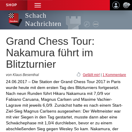
SHOP
TOGGLE
NAVIGATION
Schach
Nachrichten
Grand Chess Tour:
Nakamura führt im
Blitzturnier
von Klaus Besenthal
Gefällt mir!
|
1 Kommentare
24.06.2017 – Die Station der Grand Chess Tour 2017 in Paris
wurde heute mit dem ersten Tag des Blitzturniers fortgesetzt.
Nach neun Runden führt Hikaru Nakamura mit 7,0/9 vor
Fabiano Caruana, Magnus Carlsen und Maxime Vachier-
Lagrave mit jeweils 6,0/9. Zunächst hatte es nach einem Start-
Ziel-Sieg Magnus Carlsens ausgesehen: Der Weltmeister war
mit vier Siegen in den Tag gestartet, musste dann aber eine
Schwächephase mit 1,0/4 durchleben, bevor er zu einem
abschließenden Sieg gegen Wesley So kam. Nakamura, der