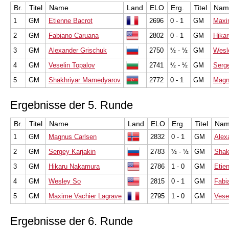
Br.
Titel
Name
Land
ELO
Erg.
Titel
Nam
1
GM
Etienne Bacrot
2696
0 - 1
GM
Maxi
2
GM
Fabiano Caruana
2802
0 - 1
GM
Hika
3
GM
Alexander Grischuk
2750
½ - ½
GM
Wesl
4
GM
Veselin Topalov
2741
½ - ½
GM
Serge
5
GM
Shakhriyar Mamedyarov
2772
0 - 1
GM
Magn
Ergebnisse der 5. Runde
Br.
Titel
Name
Land
ELO
Erg.
Titel
Na
1
GM
Magnus Carlsen
2832
0 - 1
GM
Alex
2
GM
Sergey Karjakin
2783
½ - ½
GM
Shak
3
GM
Hikaru Nakamura
2786
1 - 0
GM
Etie
4
GM
Wesley So
2815
0 - 1
GM
Fabi
5
GM
Maxime Vachier Lagrave
2795
1 - 0
GM
Vese
Ergebnisse der 6. Runde