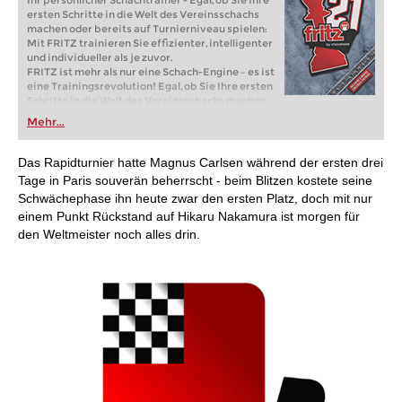
Ihr persönlicher Schachtrainer - Egal, ob Sie Ihre
ersten Schritte in die Welt des Vereinsschachs
machen oder bereits auf Turnierniveau spielen:
Mit FRITZ trainieren Sie effizienter, intelligenter
und individueller als je zuvor.
FRITZ ist mehr als nur eine Schach-Engine – es ist
eine Trainingsrevolution! Egal, ob Sie Ihre ersten
Schritte in die Welt des Vereinsschachs machen
oder bereits auf Turnierniveau spielen: Mit
Mehr...
FRITZ trainieren Sie effizienter, intelligenter und
individueller als je zuvor.
Das Rapidturnier hatte Magnus Carlsen während der ersten drei
Tage in Paris souverän beherrscht - beim Blitzen kostete seine
Schwächephase ihn heute zwar den ersten Platz, doch mit nur
einem Punkt Rückstand auf Hikaru Nakamura ist morgen für
den Weltmeister noch alles drin.