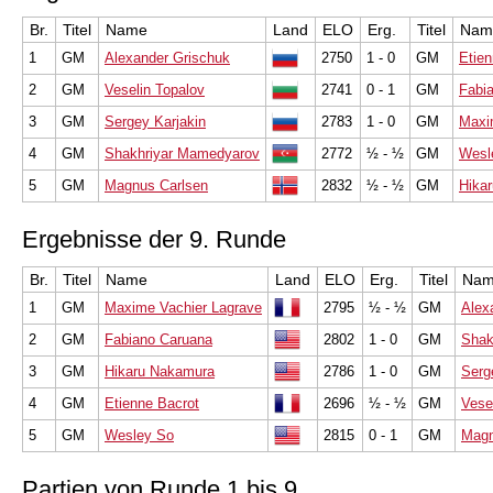
Br.
Titel
Name
Land
ELO
Erg.
Titel
Nam
1
GM
Alexander Grischuk
2750
1 - 0
GM
Etien
2
GM
Veselin Topalov
2741
0 - 1
GM
Fabi
3
GM
Sergey Karjakin
2783
1 - 0
GM
Maxi
4
GM
Shakhriyar Mamedyarov
2772
½ - ½
GM
Wesl
5
GM
Magnus Carlsen
2832
½ - ½
GM
Hika
Ergebnisse der 9. Runde
Br.
Titel
Name
Land
ELO
Erg.
Titel
Na
1
GM
Maxime Vachier Lagrave
2795
½ - ½
GM
Alex
2
GM
Fabiano Caruana
2802
1 - 0
GM
Shak
3
GM
Hikaru Nakamura
2786
1 - 0
GM
Serg
4
GM
Etienne Bacrot
2696
½ - ½
GM
Vese
5
GM
Wesley So
2815
0 - 1
GM
Magn
Partien von Runde 1 bis 9