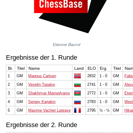
Etienne Bacrot
Ergebnisse der 1. Runde
Br.
Titel
Name
Land
ELO
Erg.
Titel
Na
1
GM
Magnus Carlsen
2832
1 - 0
GM
Fabi
2
GM
Veselin Topalov
2741
1 - 0
GM
Alex
3
GM
Shakhriyar Mamedyarov
2772
1 - 0
GM
Etie
4
GM
Sergey Karjakin
2783
1 - 0
GM
Wesl
5
GM
Maxime Vachier Lagrave
2795
½ - ½
GM
Hika
Ergebnisse der 2. Runde