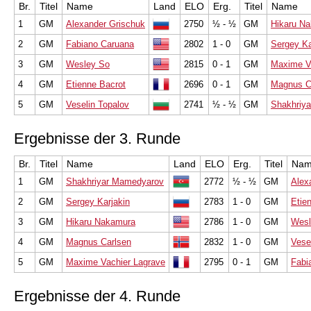
Br.
Titel
Name
Land
ELO
Erg.
Titel
Name
1
GM
Alexander Grischuk
2750
½ - ½
GM
Hikaru N
2
GM
Fabiano Caruana
2802
1 - 0
GM
Sergey Ka
3
GM
Wesley So
2815
0 - 1
GM
Maxime V
4
GM
Etienne Bacrot
2696
0 - 1
GM
Magnus C
5
GM
Veselin Topalov
2741
½ - ½
GM
Shakhriy
Ergebnisse der 3. Runde
Br.
Titel
Name
Land
ELO
Erg.
Titel
Na
1
GM
Shakhriyar Mamedyarov
2772
½ - ½
GM
Alex
2
GM
Sergey Karjakin
2783
1 - 0
GM
Etie
3
GM
Hikaru Nakamura
2786
1 - 0
GM
Wesl
4
GM
Magnus Carlsen
2832
1 - 0
GM
Vese
5
GM
Maxime Vachier Lagrave
2795
0 - 1
GM
Fabi
Ergebnisse der 4. Runde