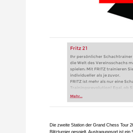
Fritz 21
Ihr persönlicher Schachtrainer -
die Welt des Vereinsschachs m
spielen: Mit FRITZ trainieren Sie
individueller als je zuvor.
FRITZ ist mehr als nur eine Sch
Trainingsrevolution! Egal, ob Si
Vereinsschachs machen oder ber
Mehr...
FRITZ trainieren Sie effizienter,
zuvor.
Die zweite Station der Grand Chess Tour 20
Blitzturnier gespielt. Austragungsort ist e