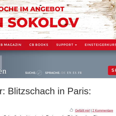
CB MAGAZIN
CB BOOKS
SUPPORT
EINSTEIGERKUR
en
S
SUCHE:
SPRACHE:
DE
EN
ES
FR
 Blitzschach in Paris:
Gefällt mir!
|
2 Kommentare