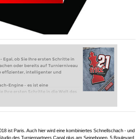
 Egal, ob Sie Ihre ersten Schritte in
achen oder bereits auf Turnierniveau
 effizienter, intelligenter und
ach-Engine – es ist eine
e Ihre ersten Schritte in die Welt des
eits auf Turnierniveau spielen: Mit
 intelligenter und individueller als je
18 ist Paris. Auch hier wird eine kombiniertes Schnellschach - und
in Studio des Turnierpartners Canal plus am Seinebogen, 5 Boulevard