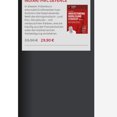
INDIAN/PIRC DEFENCE
In diesem Videokurs
erkundet Großmeister Ivan
Sokolov die faszinierende
Welt der Königsindisch- und
Pirc-Strukturen – mit
vertauschten Farben, wie sie
häufig aus der Französischen
oder der Sizilianischen
Verteidigung entstehen.
39,90 €
29,90 €