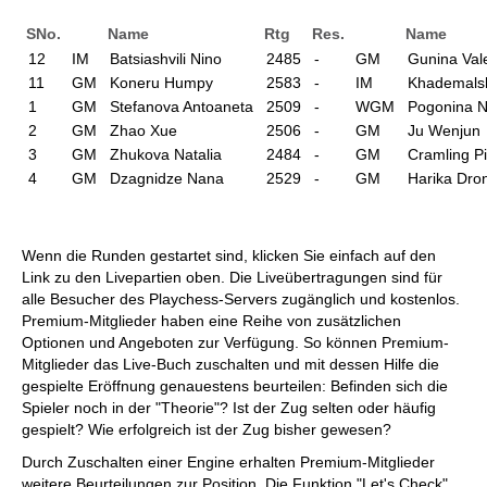
SNo.
Name
Rtg
Res.
Name
12
IM
Batsiashvili Nino
2485
-
GM
Gunina Val
11
GM
Koneru Humpy
2583
-
IM
Khademalsh
1
GM
Stefanova Antoaneta
2509
-
WGM
Pogonina Na
2
GM
Zhao Xue
2506
-
GM
Ju Wenjun
3
GM
Zhukova Natalia
2484
-
GM
Cramling P
4
GM
Dzagnidze Nana
2529
-
GM
Harika Dron
Wenn die Runden gestartet sind, klicken Sie einfach auf den
Link zu den Livepartien oben. Die Liveübertragungen sind für
alle Besucher des Playchess-Servers zugänglich und kostenlos.
Premium-Mitglieder haben eine Reihe von zusätzlichen
Optionen und Angeboten zur Verfügung. So können Premium-
Mitglieder das Live-Buch zuschalten und mit dessen Hilfe die
gespielte Eröffnung genauestens beurteilen: Befinden sich die
Spieler noch in der "Theorie"? Ist der Zug selten oder häufig
gespielt? Wie erfolgreich ist der Zug bisher gewesen?
Durch Zuschalten einer Engine erhalten Premium-Mitglieder
weitere Beurteilungen zur Position. Die Funktion "Let's Check"