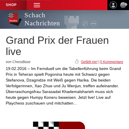
SHOP
TOGGLE
NAVIGATION
Schach
Nachrichten
Grand Prix der Frauen
live
von ChessBase
Gefällt mir!
|
0 Kommentare
19.02.2016 – Im Fernduell um die Tabellenführung beim Grand
Prix in Teheran spielt Pogonina heute mit Schwarz gegen
Stefanova, Dzagnidze mit Weiß gegen Harika. Die beiden
Verfolgerinnen, Xao Zhue und Ju Wenjun, treffen aufeinander.
Überraschungsfrau Sarasadat Khademalsharieh muss sich
heute gegen Humpy Koneru beweisen. Jetzt live! Live auf
Playchess zuschauen und mitchatten...