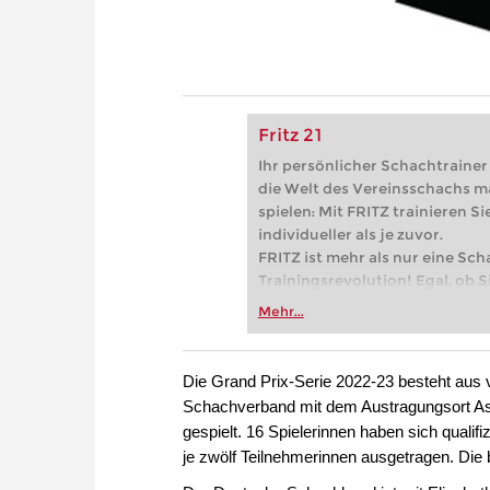
Fritz 21
Ihr persönlicher Schachtrainer -
die Welt des Vereinsschachs m
spielen: Mit FRITZ trainieren Sie
individueller als je zuvor.
FRITZ ist mehr als nur eine Sch
Trainingsrevolution! Egal, ob Si
Vereinsschachs machen oder ber
Mehr...
FRITZ trainieren Sie effizienter,
zuvor.
Die Grand Prix-Serie 2022-23 besteht aus v
Schachverband mit dem Austragungsort Ast
gespielt. 16 Spielerinnen haben sich qualifiz
je zwölf Teilnehmerinnen ausgetragen. Die b