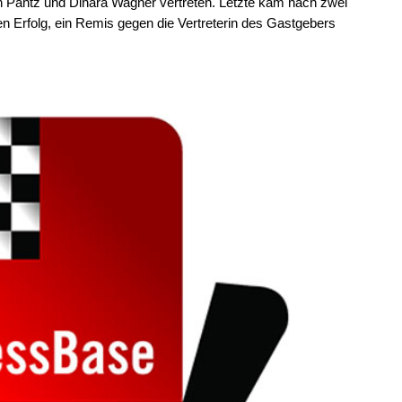
h Pähtz und Dinara Wagner vertreten. Letzte kam nach zwei
n Erfolg, ein Remis gegen die Vertreterin des Gastgebers