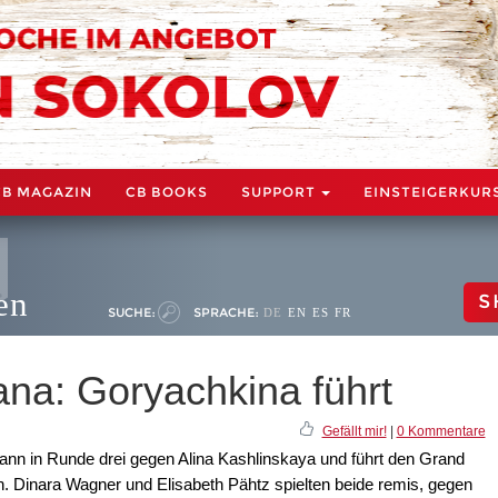
CB MAGAZIN
CB BOOKS
SUPPORT
EINSTEIGERKUR
en
S
SUCHE:
SPRACHE:
DE
EN
ES
FR
ana: Goryachkina führt
Gefällt mir!
|
0 Kommentare
nn in Runde drei gegen Alina Kashlinskaya und führt den Grand
an. Dinara Wagner und Elisabeth Pähtz spielten beide remis, gegen