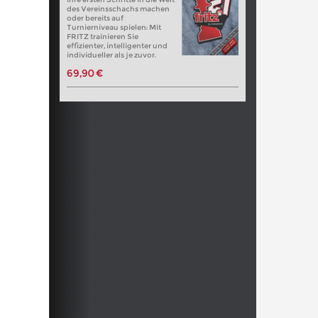
des Vereinsschachs machen
oder bereits auf
Turnierniveau spielen: Mit
FRITZ trainieren Sie
effizienter, intelligenter und
individueller als je zuvor.
69,90 €