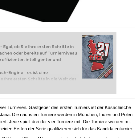
 Egal, ob Sie Ihre ersten Schritte in
achen oder bereits auf Turnierniveau
 effizienter, intelligenter und
ach-Engine – es ist eine
e Ihre ersten Schritte in die Welt des
eits auf Turnierniveau spielen: Mit
 intelligenter und individueller als je
ier Turnieren. Gastgeber des ersten Turniers ist der Kasachische
ana. Die nächsten Turniere werden in München, Indien und Polen
iert. Jede spielt drei der vier Turniere mit. Die Turniere werden mit
eiden Ersten der Serie qualifizieren sich für das Kandidatenturnier.