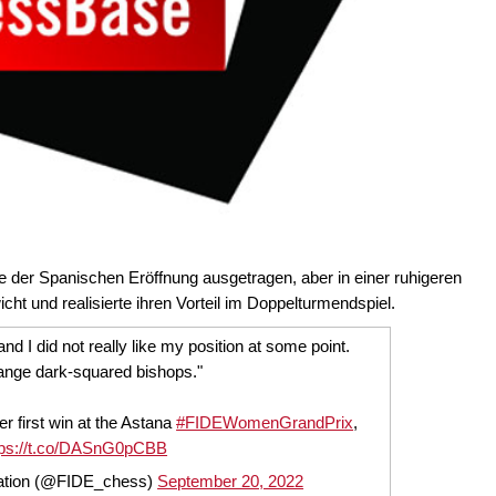
e der Spanischen Eröffnung ausgetragen, aber in einer ruhigeren
ht und realisierte ihren Vorteil im Doppelturmendspiel.
d I did not really like my position at some point.
ange dark-squared bishops."
r first win at the Astana
#FIDEWomenGrandPrix
,
tps://t.co/DASnG0pCBB
ration (@FIDE_chess)
September 20, 2022