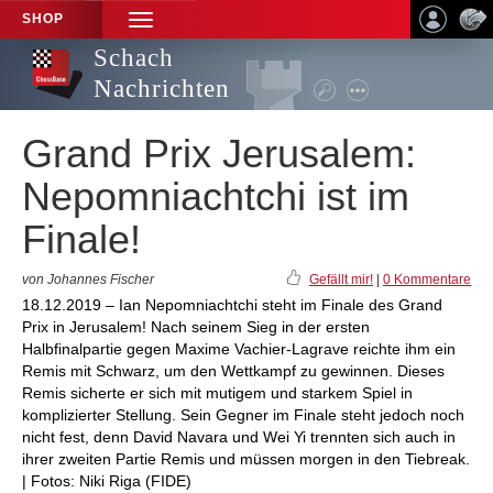
SHOP
TOGGLE
NAVIGATION
Schach
Nachrichten
Grand Prix Jerusalem:
Nepomniachtchi ist im
Finale!
von Johannes Fischer
Gefällt mir!
|
0 Kommentare
18.12.2019 – Ian Nepomniachtchi steht im Finale des Grand
Prix in Jerusalem! Nach seinem Sieg in der ersten
Halbfinalpartie gegen Maxime Vachier-Lagrave reichte ihm ein
Remis mit Schwarz, um den Wettkampf zu gewinnen. Dieses
Remis sicherte er sich mit mutigem und starkem Spiel in
komplizierter Stellung. Sein Gegner im Finale steht jedoch noch
nicht fest, denn David Navara und Wei Yi trennten sich auch in
ihrer zweiten Partie Remis und müssen morgen in den Tiebreak.
| Fotos: Niki Riga (FIDE)