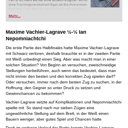
FRITZ ist mehr als nur eine Schach-Engine – es ist
eine Trainingsrevolution! Egal, ob Sie Ihre ersten
Schritte in die Welt des Vereinsschachs machen
oder bereits auf Turnierniveau spielen: Mit
Mehr...
FRITZ trainieren Sie effizienter, intelligenter und
individueller als je zuvor.
Maxime Vachier-Lagrave ½-½ Ian
Nepomniachtchi
Die erste Partie des Halbfinales hatte Maxime Vachier-Lagrave
mit Schwarz verloren, deshalb brauchte er in der zweiten Partie
mit Weiß unbedingt einen Sieg. Aber was macht man in einer
solchen Situation? Von Beginn an versuchen, zweischneidige
Stellungen herbeiführen, auch wenn das bedeutet, dass man
nicht immer den besten und den korrekten Zug spielen darf?
Oder versuchen, immer nach dem besten Zug zu suchen, in der
Hoffnung, den Gegner so unter Druck zu setzen und
Gewinnchancen zu bekommen?
Vachier-Lagrave setzte auf Komplikationen und Nepomniachtchi
spielte mit. So stand nach nur sieben Zügen eine
ungewöhnliche Stellung auf dem Brett, in der Weiß einen
Bauern weniger, aber gutes Spiel und Chancen hatte.
Doch im weiteren Verlauf der Partie konnte Vachier-Lagrave