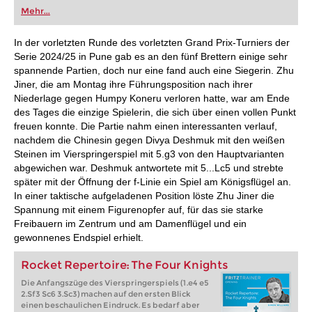
oder bereits auf Turnierniveau spielen: Mit
Mehr...
FRITZ trainieren Sie effizienter, intelligenter und
individueller als je zuvor.
In der vorletzten Runde des vorletzten Grand Prix-Turniers der
Serie 2024/25 in Pune gab es an den fünf Brettern einige sehr
spannende Partien, doch nur eine fand auch eine Siegerin. Zhu
Jiner, die am Montag ihre Führungsposition nach ihrer
Niederlage gegen Humpy Koneru verloren hatte, war am Ende
des Tages die einzige Spielerin, die sich über einen vollen Punkt
freuen konnte. Die Partie nahm einen interessanten verlauf,
nachdem die Chinesin gegen Divya Deshmuk mit den weißen
Steinen im Vierspringerspiel mit 5.g3 von den Hauptvarianten
abgewichen war. Deshmuk antwortete mit 5...Lc5 und strebte
später mit der Öffnung der f-Linie ein Spiel am Königsflügel an.
In einer taktische aufgeladenen Position löste Zhu Jiner die
Spannung mit einem Figurenopfer auf, für das sie starke
Freibauern im Zentrum und am Damenflügel und ein
gewonnenes Endspiel erhielt.
Rocket Repertoire: The Four Knights
Die Anfangszüge des Vierspringerspiels (1.e4 e5
2.Sf3 Sc6 3.Sc3) machen auf den ersten Blick
einen beschaulichen Eindruck. Es bedarf aber