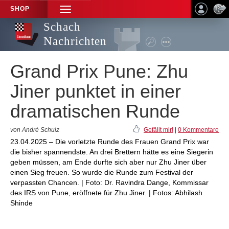
SHOP
TOGGLE
NAVIGATION
Schach
Nachrichten
Grand Prix Pune: Zhu
Jiner punktet in einer
dramatischen Runde
von André Schulz
Gefällt mir!
|
0 Kommentare
23.04.2025 – Die vorletzte Runde des Frauen Grand Prix war
die bisher spannendste. An drei Brettern hätte es eine Siegerin
geben müssen, am Ende durfte sich aber nur Zhu Jiner über
einen Sieg freuen. So wurde die Runde zum Festival der
verpassten Chancen. | Foto: Dr. Ravindra Dange, Kommissar
des IRS von Pune, eröffnete für Zhu Jiner. | Fotos: Abhilash
Shinde