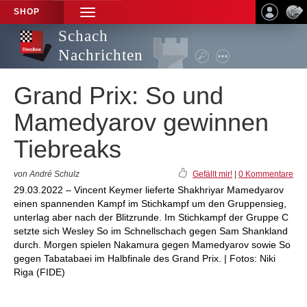
SHOP
TOGGLE
NAVIGATION
Schach
Nachrichten
Grand Prix: So und
Mamedyarov gewinnen
Tiebreaks
von André Schulz
Gefällt mir!
|
0 Kommentare
29.03.2022 – Vincent Keymer lieferte Shakhriyar Mamedyarov
einen spannenden Kampf im Stichkampf um den Gruppensieg,
unterlag aber nach der Blitzrunde. Im Stichkampf der Gruppe C
setzte sich Wesley So im Schnellschach gegen Sam Shankland
durch. Morgen spielen Nakamura gegen Mamedyarov sowie So
gegen Tabatabaei im Halbfinale des Grand Prix. | Fotos: Niki
Riga (FIDE)