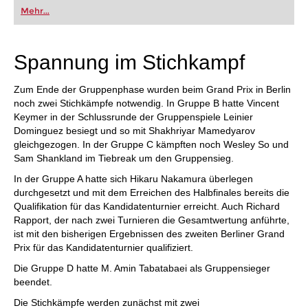
oder bereits auf Turnierniveau spielen: Mit
Mehr...
FRITZ trainieren Sie effizienter, intelligenter und
individueller als je zuvor.
Spannung im Stichkampf
Zum Ende der Gruppenphase wurden beim Grand Prix in Berlin
noch zwei Stichkämpfe notwendig. In Gruppe B hatte Vincent
Keymer in der Schlussrunde der Gruppenspiele Leinier
Dominguez besiegt und so mit Shakhriyar Mamedyarov
gleichgezogen. In der Gruppe C kämpften noch Wesley So und
Sam Shankland im Tiebreak um den Gruppensieg.
In der Gruppe A hatte sich Hikaru Nakamura überlegen
durchgesetzt und mit dem Erreichen des Halbfinales bereits die
Qualifikation für das Kandidatenturnier erreicht. Auch Richard
Rapport, der nach zwei Turnieren die Gesamtwertung anführte,
ist mit den bisherigen Ergebnissen des zweiten Berliner Grand
Prix für das Kandidatenturnier qualifiziert.
Die Gruppe D hatte M. Amin Tabatabaei als Gruppensieger
beendet.
Die Stichkämpfe werden zunächst mit zwei