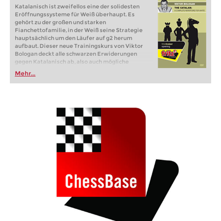
Katalanisch ist zweifellos eine der solidesten
Eröffnungssysteme für Weiß überhaupt. Es
gehört zu der großen und starken
Fianchettofamilie, in der Weiß seine Strategie
hauptsächlich um den Läufer auf g2 herum
aufbaut. Dieser neue Trainingskurs von Viktor
Bologan deckt alle schwarzen Erwiderungen
gegen Katalanisch ab, also auch mögliche
Übergänge zu anderen Eröffnungen wie der
Mehr...
Tarrasch-Verteidigung oder zu Damenindisch.