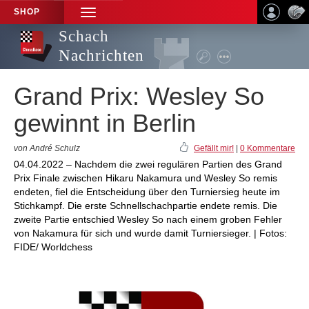
SHOP
TOGGLE
NAVIGATION
Schach
Nachrichten
Grand Prix: Wesley So
gewinnt in Berlin
von André Schulz
Gefällt mir!
|
0 Kommentare
04.04.2022 – Nachdem die zwei regulären Partien des Grand
Prix Finale zwischen Hikaru Nakamura und Wesley So remis
endeten, fiel die Entscheidung über den Turniersieg heute im
Stichkampf. Die erste Schnellschachpartie endete remis. Die
zweite Partie entschied Wesley So nach einem groben Fehler
von Nakamura für sich und wurde damit Turniersieger. | Fotos:
FIDE/ Worldchess