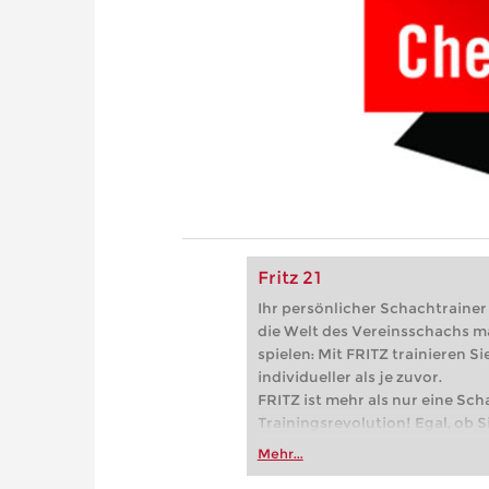
Fritz 21
Ihr persönlicher Schachtrainer -
die Welt des Vereinsschachs m
spielen: Mit FRITZ trainieren Sie
individueller als je zuvor.
FRITZ ist mehr als nur eine Sch
Trainingsrevolution! Egal, ob Si
Vereinsschachs machen oder ber
Mehr...
FRITZ trainieren Sie effizienter,