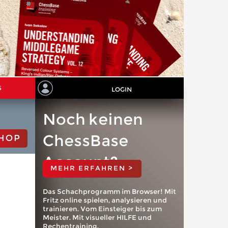
S
LOGIN
Noch keinen
ChessBase
HOP
Account?
MEHR ERFAHREN >
Das Schachprogramm im Browser! Mit
Fritz online spielen, analysieren und
trainieren. Vom Einsteiger bis zum
Meister. Mit visueller HILFE und
Rechentraining.