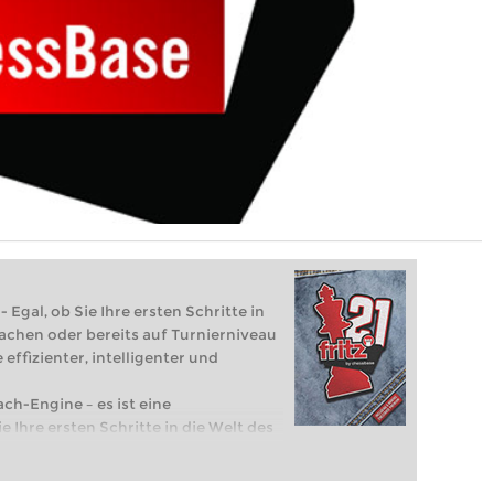
 Egal, ob Sie Ihre ersten Schritte in
achen oder bereits auf Turnierniveau
 effizienter, intelligenter und
ach-Engine – es ist eine
e Ihre ersten Schritte in die Welt des
eits auf Turnierniveau spielen: Mit
 intelligenter und individueller als je