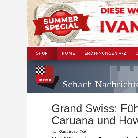
HOME
ERÖFFNUNGEN A-Z
SHOP
Schach Nachricht
Grand Swiss: Führ
Caruana und How
von Klaus Besenthal