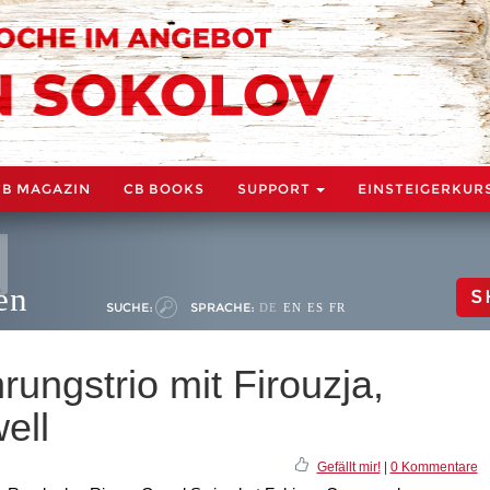
CB MAGAZIN
CB BOOKS
SUPPORT
EINSTEIGERKUR
en
S
SUCHE:
SPRACHE:
DE
EN
ES
FR
ungstrio mit Firouzja,
ell
Gefällt mir!
|
0 Kommentare