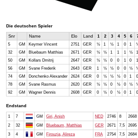
Die deutschen Spieler
Snr
Name
Elo
Land
1
2
3
4
5
6
5
GM
Keymer Vincent
2751
GER
½
1
½
1
0
1
32
GM
Bluebaum Matthias
2671
GER
½
½
1
1
1
½
50
GM
Kollars Dmitrij
2647
GER
½
½
0
0
1
0
56
GM
Svane Frederik
2643
GER
1
½
½
0
0
½
74
GM
Donchenko Alexander
2624
GER
0
½
½
½
0
1
78
GM
Svane Rasmus
2620
GER
½
½
0
½
0
½
92
GM
Wagner Dennis
2608
GER
0
½
0
½
0
1
Endstand
1
7
GM
Giri, Anish
NED
2746
8
2668
2
32
GM
Bluebaum, Matthias
GER
2671
7,5
2695
3
4
GM
Firouzja, Alireza
FRA
2754
7,5
2684