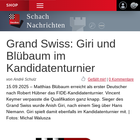
SHOP
TOGGLE
NAVIGATION
Schach
Nachrichten
Grand Swiss: Giri und
Blübaum im
Kandidatenturnier
von André Schulz
Gefällt mir!
|
0 Kommentare
15.09.2025 – Matthias Blübaum erreicht als erster Deutscher
nach Robert Hübner das FIDE-Kandidatenturnier. Vincent
Keymer verpasste die Qualifikation ganz knapp. Sieger des
Grand Swiss wurde Anish Giri, nach einem Sieg über Hans
Niemann. Giri spielt damit ebenfalls im Kandidatenturnier mit. |
Fotos: Michal Walusza