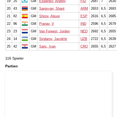
19
25
GM
Esipenko, Andrey
FID
2687
7
2630
20
43
GM
Sargsyan, Shant
ARM
2653
6,5
2693
21
82
GM
Shirov, Alexei
ESP
2616
6,5
2685
22
96
GM
Pranav, V
IND
2596
6,5
2679
23
23
GM
Van Foreest, Jorden
NED
2692
6,5
2655
24
14
GM
Sindarov, Javokhir
UZB
2722
6,5
2639
25
42
GM
Saric, Ivan
CRO
2655
6,5
2627
116 Spieler
Partien