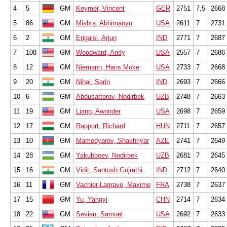
4
5
GM
Keymer, Vincent
GER
2751
7,5
2668
5
86
GM
Mishra, Abhimanyu
USA
2611
7
2731
6
2
GM
Erigaisi, Arjun
IND
2771
7
2687
7
108
GM
Woodward, Andy
USA
2557
7
2686
8
12
GM
Niemann, Hans Moke
USA
2733
7
2668
9
20
GM
Nihal, Sarin
IND
2693
7
2666
10
6
GM
Abdusattorov, Nodirbek
UZB
2748
7
2663
11
19
GM
Liang, Awonder
USA
2698
7
2659
12
17
GM
Rapport, Richard
HUN
2711
7
2657
13
10
GM
Mamedyarov, Shakhriyar
AZE
2741
7
2649
14
28
GM
Yakubboev, Nodirbek
UZB
2681
7
2645
15
16
GM
Vidit, Santosh Gujrathi
IND
2712
7
2640
16
11
GM
Vachier-Lagrave, Maxime
FRA
2738
7
2637
17
15
GM
Yu, Yangyi
CHN
2714
7
2634
18
22
GM
Sevian, Samuel
USA
2692
7
2633