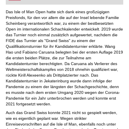
FRITZ trainieren Sie effizienter, intelligenter und
individueller als je zuvor.
Das Isle of Man Open hatte sich dank eines großzügigen
Preisfonds, für den vor allem die auf der Insel lebende Familie
Scheinberg verantwortlich war, zu einem der bestbesetzten
Open im internationalen Schachkalender entwickelt. 2019 wurde
das Turnier noch einmal zusätzlich aufgewertet, nachdem die
FIDE das Turnier als "Grand Swiss" zu einem der
Qualifikationsturnier für ihr Kandidatenturnier erklärte. Wang
Hao und Fabiano Caruana belegten bei der ersten Auflage 2019
die ersten beiden Plätze, die zur Teilnahme am
Kandidatenturnier berechtigten. Da Caruana als Verlierer des
Weltmeisterschaftskampfes von 2018 ohnehin qualifiziert war,
rückte Kirill Alexeenko als Drittplatzierter nach. Das
Kandidatenturnier in Jekaterinburg wurde dann infolge der
Pandemie zu einem der längsten der Schachgeschichte, denn
es musste nach dem ersten Umgang 2020 wegen der Corona-
Pandemie für ein Jahr unterbrochen werden und konnte erst
2021 fortgesetzt werden.
Auch das Grand Swiss konnte 2021 nicht so gespielt werden,
wie es eigentlich geplant war. Wegen strikter
Einreisevorschriften auf die Isle of Man, ebenfalls noch unter