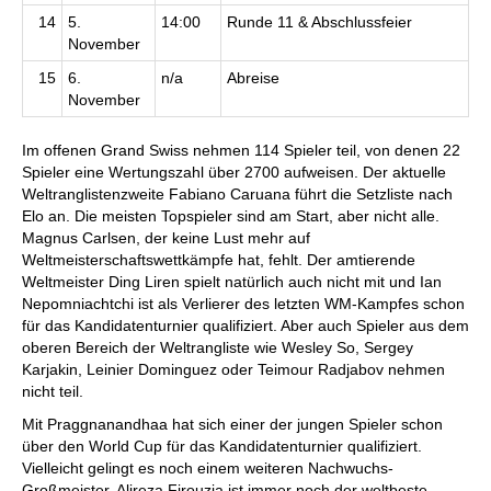
14
5.
14:00
Runde 11 & Abschlussfeier
November
15
6.
n/a
Abreise
November
Im offenen Grand Swiss nehmen 114 Spieler teil, von denen 22
Spieler eine Wertungszahl über 2700 aufweisen. Der aktuelle
Weltranglistenzweite Fabiano Caruana führt die Setzliste nach
Elo an. Die meisten Topspieler sind am Start, aber nicht alle.
Magnus Carlsen, der keine Lust mehr auf
Weltmeisterschaftswettkämpfe hat, fehlt. Der amtierende
Weltmeister Ding Liren spielt natürlich auch nicht mit und Ian
Nepomniachtchi ist als Verlierer des letzten WM-Kampfes schon
für das Kandidatenturnier qualifiziert. Aber auch Spieler aus dem
oberen Bereich der Weltrangliste wie Wesley So, Sergey
Karjakin, Leinier Dominguez oder Teimour Radjabov nehmen
nicht teil.
Mit Praggnanandhaa hat sich einer der jungen Spieler schon
über den World Cup für das Kandidatenturnier qualifiziert.
Vielleicht gelingt es noch einem weiteren Nachwuchs-
Großmeister. Alireza Firouzja ist immer noch der weltbeste