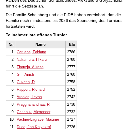
Farben des Deutschen Schachbundes. Aleksandra Goryachkina
führt die Setzliste an.
Die Familie Scheinberg und die FIDE haben vereinbart, das die
Familie noch mindestens bis 2026 das Sponsoring des Turniers
fortsetzten wird.
Teilnehmerliste offenes Turnier
Nr.
Name
Elo
1
Caruana, Fabiano
2786
2
Nakamura, Hikaru
2780
3
Firouzja, Alireza
2777
4
Giri, Anish
2760
5
Gukesh, D
2758
6
Rapport, Richard
2752
7
Aronian, Levon
2742
8
Praggnanandhaa, R
2738
9
Grischuk, Alexander
2732
10
Vachier-Lagrave, Maxime
2727
11
Duda, Jan-Krzysztof
2726