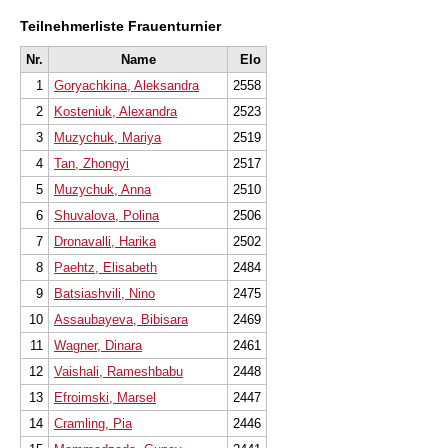
Teilnehmerliste Frauenturnier
Nr.
Name
Elo
1
Goryachkina, Aleksandra
2558
2
Kosteniuk, Alexandra
2523
3
Muzychuk, Mariya
2519
4
Tan, Zhongyi
2517
5
Muzychuk, Anna
2510
6
Shuvalova, Polina
2506
7
Dronavalli, Harika
2502
8
Paehtz, Elisabeth
2484
9
Batsiashvili, Nino
2475
10
Assaubayeva, Bibisara
2469
11
Wagner, Dinara
2461
12
Vaishali, Rameshbabu
2448
13
Efroimski, Marsel
2447
14
Cramling, Pia
2446