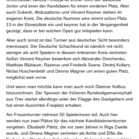
Junior und einer der Kandidaten für einen vorderen Platz. Aber
auch Gukesh, Abdusattorov und Vincent Keymer stehen im
engeren Kreis. Die deutsche Nummer eins nimmt schon Platz
13 in der Elosetzliste ein und keymer hat in der Vergangenheit
gezeigt, dass er bei solchen Open gut mitspielen kann.
Aber auch sonst ist das Turnier aus deutscher Sicht besonders
interessant. Der Deutsche Schachbund ist nämlich mit nicht
weniger als acht Spielern in diesem erlesenen Kreis vertreten.
Außer Vincent Keymer bewerben sich Alexander Donchenko,
Matthias Blübaum, Rasmus und Frederik Svane, Dmitrij Kollars,
Niclas Huschenbeth und Dennis Wagner um einen guten Platz,
möglichst weit vorne.
Und wenn man möchte kann man auch noch Dietmar Kolbus
hinzurechnen. Der Sponsor der früheren Bundesligamannschaft
aus Trier startet allerdings unter der Flagge des Gastgebers und
hat einen Ausrichter-Freiplatz erhalten.
Am Frauenturnier nehmen 50 Spielerinnen teil. Auch hier
werden nun zwei Plätze für das nächste Kandidatinnenturnier
vergeben. Elisabeth Pähtz, die vor zwei Jahren in Riga Zweite
wurde, und Dinara Wagner vertreten als Achte und Elfte die