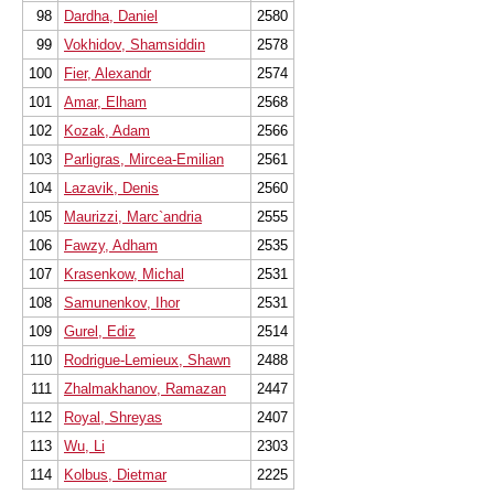
98
Dardha, Daniel
2580
99
Vokhidov, Shamsiddin
2578
100
Fier, Alexandr
2574
101
Amar, Elham
2568
102
Kozak, Adam
2566
103
Parligras, Mircea-Emilian
2561
104
Lazavik, Denis
2560
105
Maurizzi, Marc`andria
2555
106
Fawzy, Adham
2535
107
Krasenkow, Michal
2531
108
Samunenkov, Ihor
2531
109
Gurel, Ediz
2514
110
Rodrigue-Lemieux, Shawn
2488
111
Zhalmakhanov, Ramazan
2447
112
Royal, Shreyas
2407
113
Wu, Li
2303
114
Kolbus, Dietmar
2225