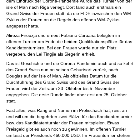
dem Eindruck der Corona-Pandemie wurde das Turnier von der
isle of Man nach Riga verlegt. Dort fand auch erstmals ein
Grand Swiss der Frauen statt, da die FIDE inzwischen den WM-
Zyklus der Frauen an die Regeln des offenen WM-Zyklus
angepasst hatte.
Alireza Firouzja und erneut Fabiano Caruana belegten im
offenen Turnier am Ende die beiden Qualifikationsplätze für das
Kandidatenturniere. Bei den Frauen wurde nur ein Platz
vergeben, den Lei Tingjie als Siegerin erhielt.
Das ist Geschichte und die Corona-Pandemie auch und so kehrt
das Grand Swiss nun an seinen Geburtsort zurück, nach
Douglas auf der Isle of Man. Als offizielles Datum für die
Durchführung des Grand Swiss und des Grand Swiss der
Frauen wird der Zeitraum 23. Oktober bis 5. November
angegeben. Die erste Runde findet aber erst am 25. Oktober
statt.
Fast alles, was Rang und Namen im Profischach hat, reist an
und will um die begehrten zwei Plätze für das Kandidatenturnier
bzw. das Kandidatenturnier der Frauen mitspielen. Etwas
Preisgeld gibt es auch noch zu gewinnen. Im offenen Turnier
umfasst der Preisfonds 460.000 USD. Im Frauenturnier stehen