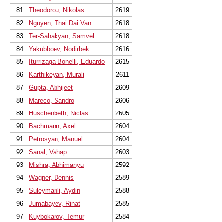
81
Theodorou, Nikolas
2619
82
Nguyen, Thai Dai Van
2618
83
Ter-Sahakyan, Samvel
2618
84
Yakubboev, Nodirbek
2616
85
Iturrizaga Bonelli, Eduardo
2615
86
Karthikeyan, Murali
2611
87
Gupta, Abhijeet
2609
88
Mareco, Sandro
2606
89
Huschenbeth, Niclas
2605
90
Bachmann, Axel
2604
91
Petrosyan, Manuel
2604
92
Sanal, Vahap
2603
93
Mishra, Abhimanyu
2592
94
Wagner, Dennis
2589
95
Suleymanli, Aydin
2588
96
Jumabayev, Rinat
2585
97
Kuybokarov, Temur
2584