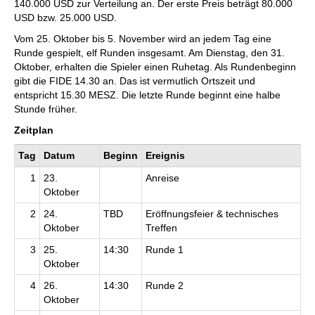
140.000 USD zur Verteilung an. Der erste Preis beträgt 80.000
USD bzw. 25.000 USD.
Vom 25. Oktober bis 5. November wird an jedem Tag eine
Runde gespielt, elf Runden insgesamt. Am Dienstag, den 31.
Oktober, erhalten die Spieler einen Ruhetag. Als Rundenbeginn
gibt die FIDE 14.30 an. Das ist vermutlich Ortszeit und
entspricht 15.30 MESZ. Die letzte Runde beginnt eine halbe
Stunde früher.
Zeitplan
Tag
Datum
Beginn
Ereignis
1
23.
Anreise
Oktober
2
24.
TBD
Eröffnungsfeier & technisches
Oktober
Treffen
3
25.
14:30
Runde 1
Oktober
4
26.
14:30
Runde 2
Oktober