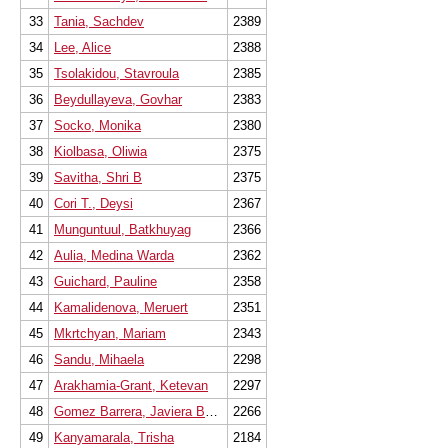
33
Tania, Sachdev
2389
34
Lee, Alice
2388
35
Tsolakidou, Stavroula
2385
36
Beydullayeva, Govhar
2383
37
Socko, Monika
2380
38
Kiolbasa, Oliwia
2375
39
Savitha, Shri B
2375
40
Cori T., Deysi
2367
41
Munguntuul, Batkhuyag
2366
42
Aulia, Medina Warda
2362
43
Guichard, Pauline
2358
44
Kamalidenova, Meruert
2351
45
Mkrtchyan, Mariam
2343
46
Sandu, Mihaela
2298
47
Arakhamia-Grant, Ketevan
2297
48
Gomez Barrera, Javiera Belen
2266
49
Kanyamarala, Trisha
2184