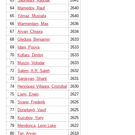
63
Sadhwani, Raunak
2641
64
Mamedov, Rauf
2640
65
Yilmaz, Mustafa
2640
66
Warmerdam, Max
2636
67
Aryan, Chopra
2634
68
Gledura, Benjamin
2633
69
Idani, Pouya
2633
70
Kollars, Dmitrij
2633
71
Murzin, Volodar
2633
72
Salem, A.R. Saleh
2632
73
Sargsyan, Shant
2631
74
Henriquez Villagra, Cristobal
2630
75
L'ami, Erwin
2627
76
Svane, Frederik
2626
77
Durarbayli, Vasif
2625
78
Kuzubov, Yuriy
2625
79
Mendonca, Leon Luke
2622
80
Tari, Aryan
2619