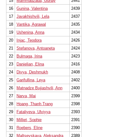
15
Mammadzada, Gunay
2441
16
Gunina, Valentina
2439
17
Javakhishvili, Lela
2437
18
Vantika, Agrawal
2435
19
Ushenina, Anna
2434
20
Injac, Teodora
2426
21
Stefanova, Antoaneta
2424
22
Bulmaga, Irina
2423
23
Danielian, Elina
2416
24
Divya, Deshmukh
2408
25
Garifullina, Leya
2402
26
Matnadze Bujiashvili, Ann
2400
27
Narva, Mai
2399
28
Hoang, Thanh Trang
2398
29
Fataliyeva, Ulviyya
2393
30
Milliet, Sophie
2391
31
Roebers, Eline
2390
32
Maltsevskaya, Aleksandra
2389