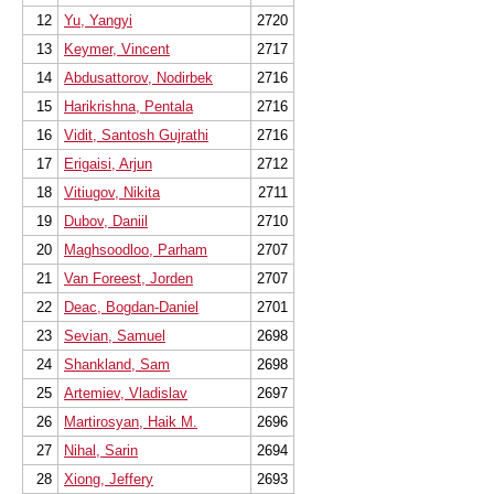
12
Yu, Yangyi
2720
13
Keymer, Vincent
2717
14
Abdusattorov, Nodirbek
2716
15
Harikrishna, Pentala
2716
16
Vidit, Santosh Gujrathi
2716
17
Erigaisi, Arjun
2712
18
Vitiugov, Nikita
2711
19
Dubov, Daniil
2710
20
Maghsoodloo, Parham
2707
21
Van Foreest, Jorden
2707
22
Deac, Bogdan-Daniel
2701
23
Sevian, Samuel
2698
24
Shankland, Sam
2698
25
Artemiev, Vladislav
2697
26
Martirosyan, Haik M.
2696
27
Nihal, Sarin
2694
28
Xiong, Jeffery
2693