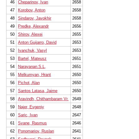
46
Cheparinov, Ivan
2658
47
Korobov, Anton
2658
48
Sindarov, Javokhir
2658
49
Predke, Alexandr
2656
50
Shirov, Alexei
2655
51
Anton Guijarro, David
2653
52
Ivanchuk, Vasyl
2653
53
Bartel, Mateusz
2651
54
Narayanan.S.L,
2651
55
Melkumyan, Hrant
2650
56
Pichot, Alan
2650
57
Santos Latasa, Jaime
2650
58
Aravindh, Chithambaram Vr.
2649
59
Najer, Evgeniy
2648
60
Saric, Ivan
2647
61
Svane, Rasmus
2646
62
Ponomariov, Ruslan
2641