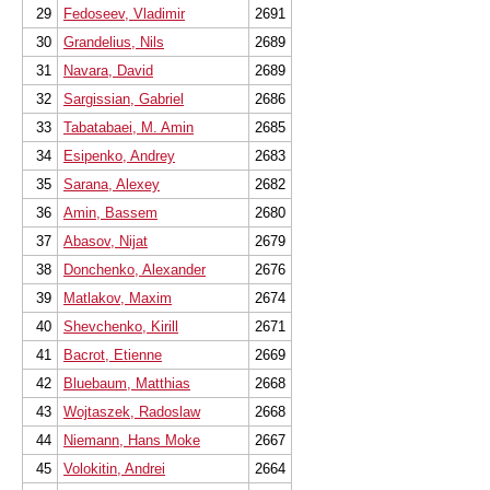
29
Fedoseev, Vladimir
2691
30
Grandelius, Nils
2689
31
Navara, David
2689
32
Sargissian, Gabriel
2686
33
Tabatabaei, M. Amin
2685
34
Esipenko, Andrey
2683
35
Sarana, Alexey
2682
36
Amin, Bassem
2680
37
Abasov, Nijat
2679
38
Donchenko, Alexander
2676
39
Matlakov, Maxim
2674
40
Shevchenko, Kirill
2671
41
Bacrot, Etienne
2669
42
Bluebaum, Matthias
2668
43
Wojtaszek, Radoslaw
2668
44
Niemann, Hans Moke
2667
45
Volokitin, Andrei
2664