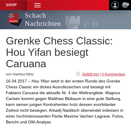
SHOP
TOGGLE
NAVIGATION
Schach
Nachrichten
Grenke Chess Classic:
Hou Yifan besiegt
Caruana
von Hartmut Metz
Gefällt mir!
|
0 Kommentare
16.04.2017 – Hou Yifan setzt in der ersten Runde des Grenke
Chess Classic ein dickes Ausrufezeichen und besiegt mit
Fabiano Caruana die aktuelle Nr. 4 der Weltrangliste. Magnus
Carlsen kommt gegen Matthias Blübaum in eine gute Stellung,
kann seinen jungen Kontrahenten trotz dessen exorbitanter
Zeitnot nicht besiegen. Arkadij Naiditsch überwindet indessen in
einer hochinteressanten Partie Maxime Vachier-Lagrave. Fotos,
Bericht und GM-Analyse.