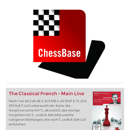
The Classical French - Main Line
Nach 1.e4 e6 2.d4 d5 3. Sc3 Sf6 4. e5 Sfd7 5. f4 c5 6.
Sf3 Sc6 7. Le3 untersucht der Autor die
Hauptvariante mit 7... a6 und b5, das mutige
Vorgehen mit 7... cxd4 8. Sd4 Db6 und die
ruhigeren Stellungen, die nach 7...cxd4 8. Sd4 Lc5
entstehen.