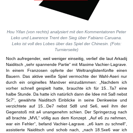
Hou Yifan (von rechts) analysiert mit den Kommentatoren Peter
Leko und Lawrence Trent den Sieg über Fabiano Caruana.
Leko ist voll des Lobes über das Spiel der Chinesin. (Foto:
Turnierseite)
Noch aufregender, weil weniger einseitig, verlief die laut Arkadij
Naiditsch „sehr spannende Partie“ mit Maxime Vachier-Lagrave.
In einem Franzosen opferte der Weltranglistenfünfte einen
Bauern. Das aktive weiße Spiel vermochte der Wahl-Aseri nur
durch ein originelles Manöver einzudämmen: „Nachdem ich
vorher schnell gespielt hatte, brauchte ich für 15...Ta7 eine
halbe Stunde. Da hatte ich natürlich dann die Idee mit Sa8 nebst
Sc7“, gewährte Naiditsch Einblicke in seine Denkweise und
verzichtete auf 15...De7 nebst Sd8 und Se6, weil ihm der
Gegenstoß mit a4 unangenehm schien. Der Springerzug nach
a8 brachte „MVL“ völlig aus dem Konzept. „Auf e6 zu nehmen,
war ein Fehler“, befand Vachier-Lagrave. „e6 kam zu schnell“,
assistierte Naiditsch und schob nach, „nach 18.Sxe6 war ich