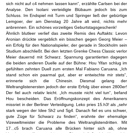
sich nicht auf c4 nehmen lassen kann“, erzählte Carlsen bei der
Analyse. Den Isolani verteidigte Blübaum jedoch bis zum
Schluss. Im Endspiel mit Turm und Springer ließ der gebürtige
Lemgoer, der am Dienstag 20 Jahre alt wird, nichts mehr
anbrennen. Ein schönes vorzeitiges Geburtstagsgeschenk!
Ähnlich blutleer verlief das zweite Remis des Auftakts: Levon
Aronian drückte vergeblich ein bisschen gegen Georg Meier –
ein Erfolg für den Nationalspieler, der gerade in Stockholm sein
Studium abschließt. Bei den letzten Grenke Chess Classic verlor
Meier dauernd mit Schwarz. Spannung garantierten dagegen
die beiden anderen Duelle auf der Bühne: Hou Yifan schlug im
gefühlten zehnten Duell zum ersten Mal Fabiano Caruana. „Ich
stand schon ein paarmal gut, aber er entwischte mir stets“,
erinnerte sich die Chinesin. Diesmal gelang der
Weltranglistenersten jedoch der erste Erfolg über einen 2800er!
Der fiel auch relativ leicht. „Ich musste nicht viel tun“, befand
Hou bescheiden. Das Eröffnungskonzept des Amerikaners
missriet in der Berliner Verteidigung. Leko pries 15.h3! als „sehr
stark wegen der Idee Sh2 und Sg4. Danach fiel es uns schwer,
gute Züge für Schwarz zu finden“, erahnte der ehemalige
Vizeweltmeister die Probleme des Weltranglistendritten. Mit
17...c5 brach Caruana alle Brücken hinter sich ab, ohne