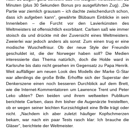
Minuten (plus 30 Sekunden Bonus pro ausgeführten Zug). „Die
Partie war ziemlich grausam – ich dachte zwischendurch schon,
dass ich aufgeben kann“, gewährte Blübaum Einblicke in sein
Innenleben – die Furcht vor den Lavierkünsten des
Weltmeisters ist offensichtlich exorbitant. Carlsen saß wie immer
stoisch da und drückte mit der Zuversicht eines Weltmeisters.
Zweierlei war jedoch anders als sonst: Zum einen trug er eine
modische Wuschelfrisur. Ob der neue Style der Freundin
geschuldet ist, die der Norweger haben soll? Die Medien
interessierte das Thema natürlich, doch die Holde ward in
Karlsruhe bis dato nicht gesehen im Gegensatz zu Papa Henrik.
Weit auffälliger am neuen Look des Modells der Marke G-Star
war allerdings die große Brille. Erhoffte sich der Superstar der
Denkerszene einen noch besseren Durchblick auf dem Brett,
wie die Internet-Kommentatoren um Lawrence Trent und Peter
Leko ulkten? Den beiden und ihrem weltweiten Publikum
berichtete Carlsen, dass ihm bisher die Augenärzte freistellten,
ob er wegen seiner leichten Kurzsichtigkeit eine Brille trägt oder
nicht. „Nachdem ich aber zuletzt häufiger Kopfschmerzen
bekam, war nach ein paar Tests rasch klar: Ich brauche die
Gläser“, berichtete der Weltmeister.