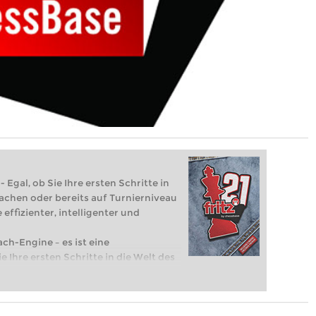
 Egal, ob Sie Ihre ersten Schritte in
achen oder bereits auf Turnierniveau
 effizienter, intelligenter und
ach-Engine – es ist eine
e Ihre ersten Schritte in die Welt des
eits auf Turnierniveau spielen: Mit
 intelligenter und individueller als je