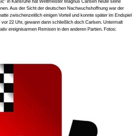
" in Karlsruhe hat Weltmeister Magnus Carlsen heute seine
nnen. Aus der Sicht der deutschen Nachwuchshoffnung war der
atte zwischenzeitlich einigen Vorteil und konnte später im Endspiel
z vor 22 Uhr, gewann dann schließlich doch Carlsen. Untermalt
lativ ereignisarmen Remisen in den anderen Partien. Fotos: