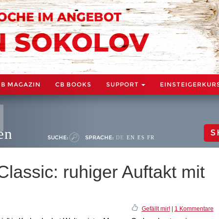
CB MAGAZIN
CB BOOKS
SUPPORT
EINSTEIGERKUR
en
S
SUCHE:
SPRACHE:
DE
EN
ES
FR
ssic: ruhiger Auftakt mit
Gefällt mir!
|
1 Kommentare