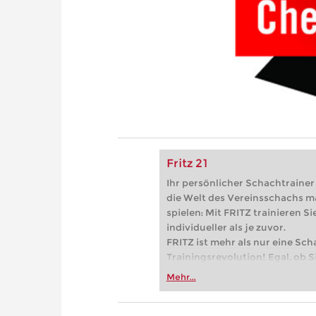
Fritz 21
Ihr persönlicher Schachtrainer -
die Welt des Vereinsschachs m
spielen: Mit FRITZ trainieren Sie
individueller als je zuvor.
FRITZ ist mehr als nur eine Sch
Trainingsrevolution! Egal, ob Si
Vereinsschachs machen oder ber
Mehr...
FRITZ trainieren Sie effizienter,
zuvor.