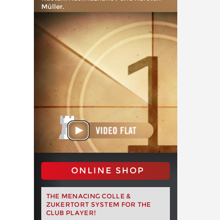
Müller.
ONLINE SHOP
THE MENACING COLLE &
ZUKERTORT SYSTEM FOR THE
CLUB PLAYER!