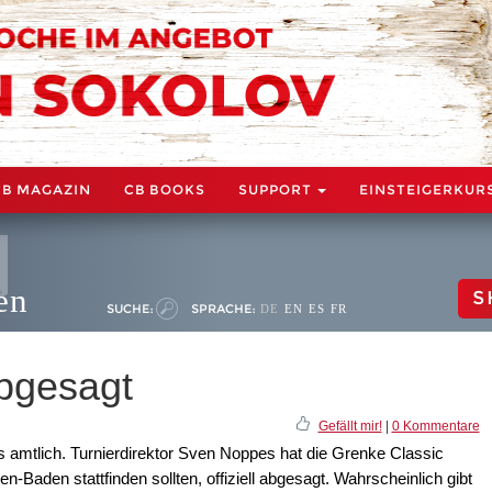
CB MAGAZIN
CB BOOKS
SUPPORT
EINSTEIGERKUR
en
S
SUCHE:
SPRACHE:
DE
EN
ES
FR
bgesagt
Gefällt mir!
|
0 Kommentare
s amtlich. Turnierdirektor Sven Noppes hat die Grenke Classic
n-Baden stattfinden sollten, offiziell abgesagt. Wahrscheinlich gibt