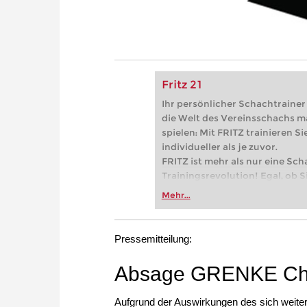
Fritz 21
Ihr persönlicher Schachtrainer -
die Welt des Vereinsschachs m
spielen: Mit FRITZ trainieren Sie
individueller als je zuvor.
FRITZ ist mehr als nur eine Sch
Trainingsrevolution! Egal, ob Si
Vereinsschachs machen oder ber
Mehr...
FRITZ trainieren Sie effizienter,
zuvor.
Pressemitteilung:
Absage GRENKE Che
Aufgrund der Auswirkungen des sich weite