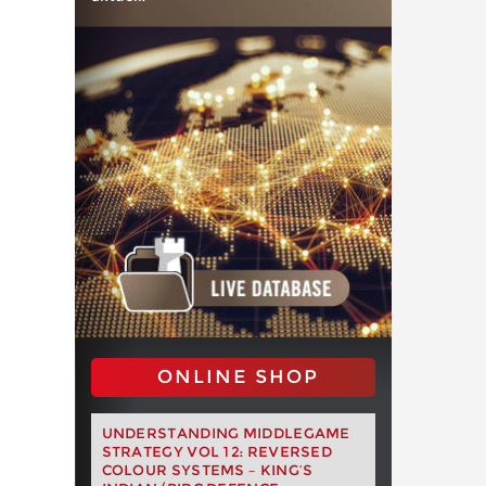
ONLINE SHOP
UNDERSTANDING MIDDLEGAME
STRATEGY VOL 12: REVERSED
COLOUR SYSTEMS – KING’S