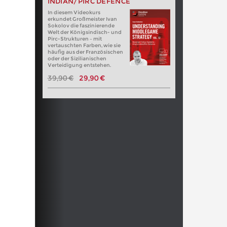
INDIAN/PIRC DEFENCE
In diesem Videokurs
erkundet Großmeister Ivan
Sokolov die faszinierende
Welt der Königsindisch- und
Pirc-Strukturen – mit
vertauschten Farben, wie sie
häufig aus der Französischen
oder der Sizilianischen
Verteidigung entstehen.
39,90 €
29,90 €