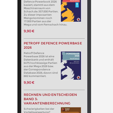
Defence Powerbook 2026
basiert, stammt aus dem
Maschinenraum von
Schach.de: 357.000 Partien.
Zu dieser imposanten
Menge kommen noch
17.000 Partien aus der
Mega und vom Fernschach hinzu.
9,90 €
PETROFF DEFENCE POWERBASE
2026
Petroff Defence
Powerbase 2026 ist eine
Datenbank und enthält
6475 hochklassige Partien
aus der Mega 2026 bzw.
der Correspondence
Database 2026, davon sind
682 kommentiert.
9,90 €
RECHNEN UND ENTSCHEIDEN
BAND 3:
VARIANTENBERECHNUNG
Schwierigkeiten bei der
Vorteilsverwertung?