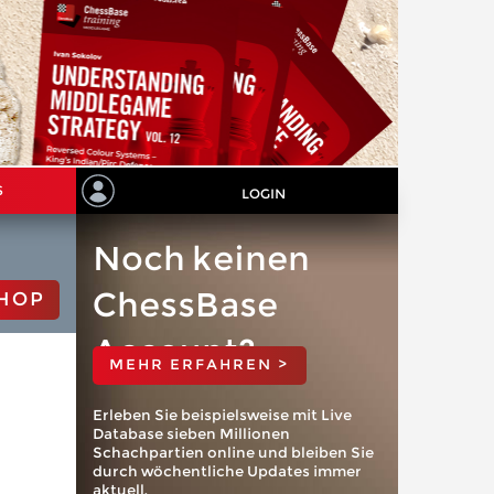
S
LOGIN
Noch keinen
ChessBase
HOP
Account?
MEHR ERFAHREN >
Erleben Sie beispielsweise mit Live
Database sieben Millionen
Schachpartien online und bleiben Sie
durch wöchentliche Updates immer
aktuell.