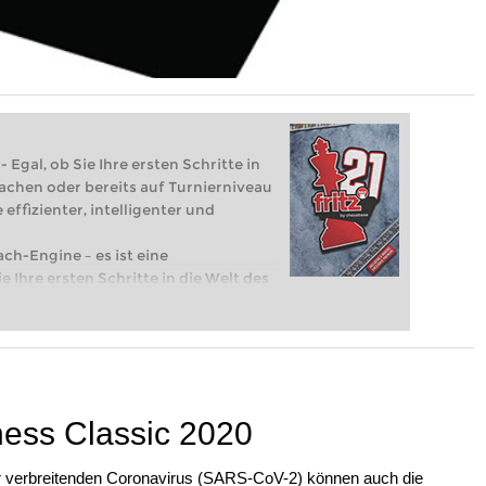
 Egal, ob Sie Ihre ersten Schritte in
achen oder bereits auf Turnierniveau
 effizienter, intelligenter und
ach-Engine – es ist eine
e Ihre ersten Schritte in die Welt des
eits auf Turnierniveau spielen: Mit
 intelligenter und individueller als je
ss Classic 2020
r verbreitenden Coronavirus (SARS-CoV-2) können auch die