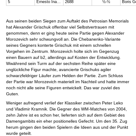
5
Ernesto Inarkiev
2688
½-½
Boris G
Aus seinen beiden Siegen zum Auftakt des Petrosian Memorials
hat Alexander Grischuk offenbar viel Selbstvertrauen mit
genommen, denn er ging heute seine Partie gegen Alexander
Morozevich sehr schwungvoll an. Die Chebanenko-Variante
seines Gegners konterte Grischuk mit einem schnellen
Vorgehen im Zentrum. Morozevich holte sich im Gegenzug
einen Bauern auf b2, allerdings auf Kosten der Entwicklung.
Wwährend sein Turm auf der sechsten Reihe später eine
unglückliche Figur machte, avancierte Grischuks agiler
schwarzfeldriger Läufer zum Helden der Partie. Zum Schluss
der Partie war Morozevich materiell im Nachteil und hatte immer
noch nicht alle seine Figuren entwickelt. Das war zuviel des
Guten.
Weniger aufregend verlief der Klassiker zwischen Peter Leko
und Vladimir Kramnik. Die Gegner des WM-Matches von 2004,
zehn Jahre ist es schon her, lieferten sich auf dem Gebiet des
Damengambits ein eher positionelles Gefecht. Um den 35. Zug
herum gingen den beiden Spielern die Ideen aus und der Punkt
wurde geteilt.