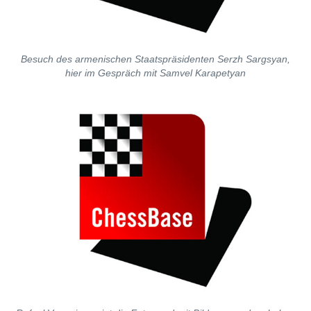
Besuch des armenischen Staatspräsidenten Serzh Sargsyan,
hier im Gespräch mit Samvel Karapetyan