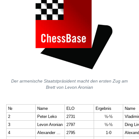
Der armenische Staatstpräsident macht den ersten Zug am
Brett von Levon Aronian
№
Name
ELO
Ergebnis
Name
2
Peter Leko
2731
½-½
3
Levon Aronian
2797
½-½
Ding Li
4
Alexander Grischuk
2795
1-0