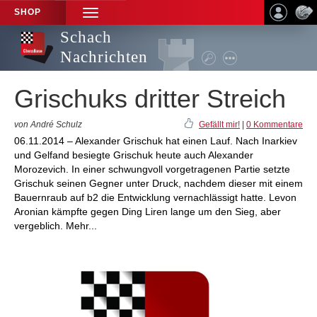
SHOP
TOGGLE
NAVIGATION
Schach
Nachrichten
Grischuks dritter Streich
von André Schulz
Gefällt mir!
|
0 Kommentare
06.11.2014 – Alexander Grischuk hat einen Lauf. Nach Inarkiev
und Gelfand besiegte Grischuk heute auch Alexander
Morozevich. In einer schwungvoll vorgetragenen Partie setzte
Grischuk seinen Gegner unter Druck, nachdem dieser mit einem
Bauernraub auf b2 die Entwicklung vernachlässigt hatte. Levon
Aronian kämpfte gegen Ding Liren lange um den Sieg, aber
vergeblich. Mehr...