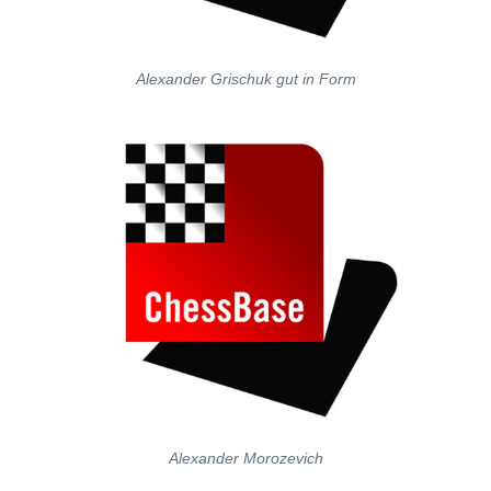
Alexander Grischuk gut in Form
Alexander Morozevich